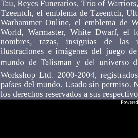
Tau, Reyes Funerarios, Trio of Warriors,
Tzeentch, el emblema de Tzeentch, Ul
Warhammer Online, el emblema de W
World, Warmaster, White Dwarf, el l
nombres, razas, insignias de las ra
ilustraciones e imágenes del juego 
mundo de Talisman y del universo 
Workshop Ltd. 2000-2004, registrados
países del mundo. Usado sin permiso. N
los derechos reservados a sus respectivo
Powered