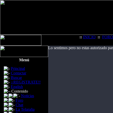
::
INICIO
::
FOR
Lo sentimos pero no estas autorizado pa
Menú
Principal
Contactar
Buscar
¡¡REGISTRATE!!
English
Contenido
Noticias
Foro
Chat
La Telaraña