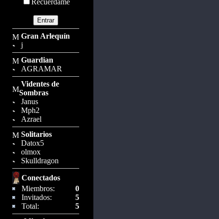
Recuérdame
Gran Arlequín
j
Guardian
AGRAMAR
Videntes de
Sombras
Janus
Mph2
Azrael
Solitarios
Datox5
olmox
Skulldragon
Conectados
Miembros:
0
Invitados:
5
Total:
5