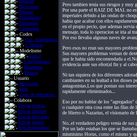
Enlaces
Pero tambien tenia sus riesgos y muy 
Descargas
Por una parte el RAIZ DE MAL no era 
Relatos
imperiales debido a las o­ndas de choq
Transfondo
habia que acabar con ellos rapidamente
Encuestas
en el propio pecio, que ademas servia 
Campañas
mensaje, toda lo operacion se iria al tra
Codex
Por eso llevaba algunas naves de avanza
Caz. Alienigenas
L’Huraxi
Pero esos no eran sus mayores proble
Modelismo
Sus mayores problemas venian de dentr
Indice
que le habia sido encomendada a el.No 
Conversiones
evidencia ante sus eñor(al fin y al cab
Maquetas
Pintura
Ni tan siquiera de los diferentes adora
Usuario
cambiantes en su lealtad a los dioses 
Mi cuenta
antagonistas.Los que ponian sus interes
Salir
rapidamente elimininados...
Lista de miembros
Colabora
Eso por no hablar de los "agregados" 
Enviar noticia
o cualquier otra cosa entre las filas d
Enviar articulo
de Hierro o Nazarius, el visionario de l
Enviar descarga
Enviar enlace
No..el verdadero peligro venia de sus p
Recomiendanos
Por un lado estaban los que se llamab
mismisimo Horus, como el mismo y que 