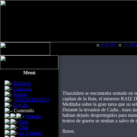
::
INICIO
::
FOR
Menú
Principal
Contactar
Thazzkhen se encontraba sentado en su
Buscar
capitan de la flota, el inmenso RAIZ 
¡¡REGISTRATE!!
Meditaba sobre la gran tarea que su 
English
Durante la invasion de Cadia , trazo ju
Contenido
habian dejado desprotegidos para manda
Noticias
teatros de guerra se sentian a salvo de s
Foro
Chat
Ilusos.
La Telaraña