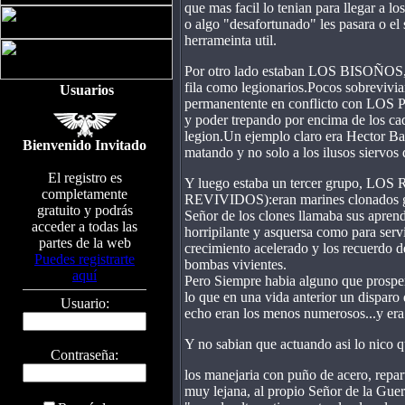
que mas facil lo tenian para llegar a l
o algo "desafortunado" les pasara o el
herrameinta util.
Por otro lado estaban LOS BISOÑOS,aqu
fila como legionarios.Pocos sobrevivian
Usuarios
permanentente en conflicto con LOS
y poder trepando por encima de los cad
legion.Un ejemplo claro era Hector Ba
Bienvenido Invitado
matando y no solo a los ilusos siervos 
El registro es
Y luego estaba un tercer grupo, 
completamente
REVIVIDOS):eran marines clonados grac
gratuito y podrás
Señor de los clones llamaba sus apre
acceder a todas las
horripilante y asquersa como para servi
partes de la web
crecimiento acelerado y los recuerdo d
Puedes registrarte
bombas vivientes.
aquí
Pero Siempre habia alguno que prosper
lo que en una vida anterior un disparo
Usuario:
echo eran los menos numerosos...y era 
Y no sabian que actuando asi lo nico q
Contraseña:
los manejaria con puño de acero, repar
muy lejana, al propio Señor de la Guer