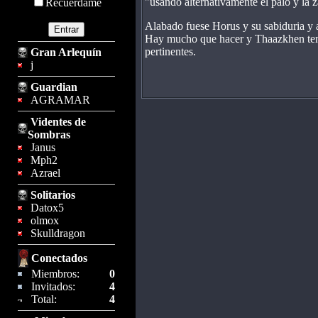
"usando alternativamente el palo y la 
Recuérdame
Alabado fuese Horus y su sabiduria y
Hay mucho que hacer y Thaazkhen tenia
pertinentes.
Gran Arlequín
j
Guardian
AGRAMAR
Videntes de
Sombras
Janus
Mph2
Azrael
Solitarios
Datox5
olmox
Skulldragon
Conectados
Miembros:
0
Invitados:
4
Total:
4