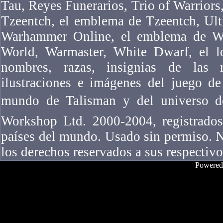
Tau, Reyes Funerarios, Trio of Warriors,
Tzeentch, el emblema de Tzeentch, Ul
Warhammer Online, el emblema de W
World, Warmaster, White Dwarf, el l
nombres, razas, insignias de las ra
ilustraciones e imágenes del juego 
mundo de Talisman y del universo 
Workshop Ltd. 2000-2004, registrados
países del mundo. Usado sin permiso. N
los derechos reservados a sus respectivo
Powered