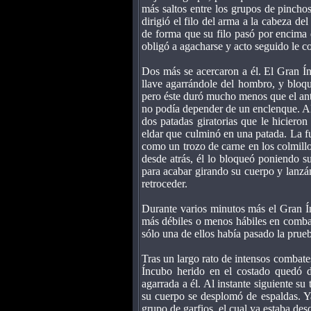
más saltos entre los grupos de pinchos
dirigió el filo del arma a la cabeza de
de forma que su filo pasó por encima 
obligó a agacharse y acto seguido le co
Dos más se acercaron a él. El Gran Í
llave agarrándole del hombro, y bloqu
pero éste duró mucho menos que el ante
no podía depender de un enclenque. Al
dos patadas giratorias que le hicieron
eldar que culminó en una patada. La fu
como un trozo de carne en los colmillo
desde atrás, él lo bloqueó poniendo s
para acabar girando su cuerpo y lanzán
retroceder.
Durante varios minutos más el Gran Í
más débiles o menos hábiles en combat
sólo una de ellos había pasado la pru
Tras un largo rato de intensos combate
Íncubo herido en el costado quedó 
agarrada a él. Al instante siguiente s
su cuerpo se desplomó de espaldas. Y
grupo de garfios, el cual ya estaba des