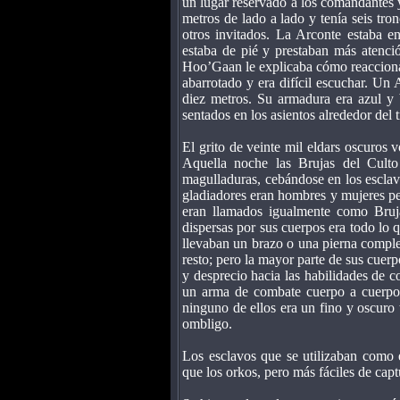
un lugar reservado a los comandantes y
metros de lado a lado y tenía seis tron
otros invitados. La Arconte estaba e
estaba de pié y prestaban más atenció
Hoo’Gaan le explicaba cómo reaccionarí
abarrotado y era difícil escuchar. Un 
diez metros. Su armadura era azul y b
sentados en los asientos alrededor del
El grito de veinte mil eldars oscuros 
Aquella noche las Brujas del Culto
magulladuras, cebándose en los esclav
gladiadores eran hombres y mujeres per
eran llamados igualmente como Bruj
dispersas por sus cuerpos era todo lo 
llevaban un brazo o una pierna comple
resto; pero la mayor parte de sus cuerp
y desprecio hacia las habilidades de 
un arma de combate cuerpo a cuerpo, 
ninguno de ellos era un fino y oscuro 
ombligo.
Los esclavos que se utilizaban como 
que los orkos, pero más fáciles de capt