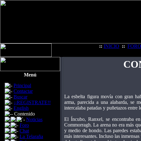
::
INICIO
::
FOR
CO
Menú
Principal
Contactar
La esbelta figura movía con gran hab
Buscar
arma, parecida a una alabarda, se mo
¡¡REGISTRATE!!
intercalaba patadas y puñetazos entre 
English
Contenido
El Íncubo, Ranxel, se encontraba en 
Noticias
Commorragh. La arena no era más que 
Foro
y medio de hondo. Las paredes estaban
Chat
más interesantes. Incluso las inmensa
La Telaraña