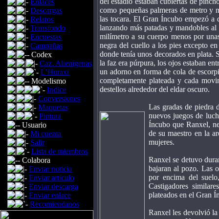
del estadio estaban cubiertas de pinch
Enlaces
como pequeñas palmeras de metro y med
Descargas
las tocara. El Gran Íncubo empezó a d
Relatos
lanzando más patadas y mandobles al ai
Transfondo
milímetro a su cuerpo menos por una
Encuestas
negra del cuello a los pies excepto en 
Campañas
donde tenía unos decorados en plata. S
Codex
la faz era púrpura, los ojos estaban ent
Caz. Alienigenas
un adorno en forma de cola de escorpi
L’Huraxi
completamente plateada y cada movimi
Modelismo
destellos alrededor del eldar oscuro.
Indice
Conversiones
Las gradas de piedra d
Maquetas
nuevos juegos de luch
Pintura
Íncubo que Ranxel, neg
Usuario
de su maestro en la ar
Mi cuenta
mujeres.
Salir
Lista de miembros
Ranxel se detuvo dura
Colabora
bajaran al pozo. Las o
Enviar noticia
por encima del suelo,
Enviar articulo
Castigadores similar
Enviar descarga
plateados en el Gran Í
Enviar enlace
Recomiendanos
Ranxel les devolvió la