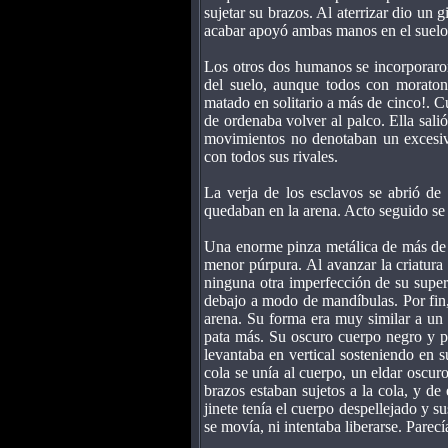
sujetar su brazos. Al aterrizar dio un
acabar apoyó ambas manos en el suelo,
Los otros dos humanos se incorporaro
del suelo, aunque todos con moraton
matado en solitario a más de cinco!. C
de ordenaba volver al palco. Ella sali
movimientos no denotaban un excesivo
con todos sus rivales.
La verja de los esclavos se abrió de
quedaban en la arena. Acto seguido se ab
Una enorme pinza metálica de más de un
menor púrpura. Al avanzar la criatura
ninguna otra imperfección de su superf
debajo a modo de mandíbulas. Por fin,
arena. Su forma era muy similar a un 
pata más. Su oscuro cuerpo negro y pú
levantaba en vertical sosteniendo en 
cola se unía al cuerpo, un eldar oscuro
brazos estaban sujetos a la cola, y de
jinete tenía el cuerpo despellejado y s
se movía, ni intentaba liberarse. Parec