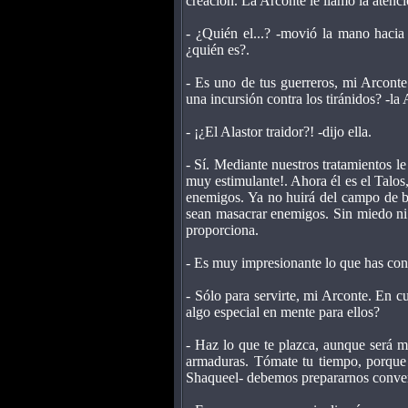
creación. La Arconte le llamó la atenci
- ¿Quién el...? -movió la mano hacia e
¿quién es?.
- Es uno de tus guerreros, mi Arcont
una incursión contra los tiránidos? -la 
- ¡¿El Alastor traidor?! -dijo ella.
- Sí. Mediante nuestros tratamientos 
muy estimulante!. Ahora él es el Talos,
enemigos. Ya no huirá del campo de ba
sean masacrar enemigos. Sin miedo ni i
proporciona.
- Es muy impresionante lo que has co
- Sólo para servirte, mi Arconte. En c
algo especial en mente para ellos?
- Haz lo que te plazca, aunque será m
armaduras. Tómate tu tiempo, porque
Shaqueel- debemos prepararnos conven