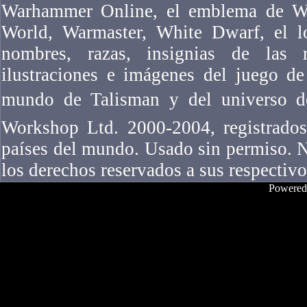
Warhammer Online, el emblema de W
World, Warmaster, White Dwarf, el l
nombres, razas, insignias de las ra
ilustraciones e imágenes del juego 
mundo de Talisman y del universo 
Workshop Ltd. 2000-2004, registrados
países del mundo. Usado sin permiso. N
los derechos reservados a sus respectivo
Powered