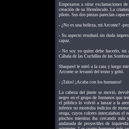
Empezaron a oírse exclamaciones de a
creación de su Hemónculo. La criatura 
piloto. Sus dos pinzas parecían capaces
- ¿No es una belleza, mi Arconte? -pr
- Su aspecto resultará sin duda impre
capaz.
- No soy yo quien debe hacerlo, mi 
Cábala de las Cuchillas de las Sombras
Shaqueel le miró a la cara y luego mi
Arconte se levantó del trono y gritó.
- ¡Talos! ¡Acaba con los humanos!
La cabeza del jinete se movió, devol
negro en el grupo de humanos que tenía
el público lo volvió a lanzar a la ar
inferior no mostraba indicios de motor
oruga, cuyos colores intercalaban el 
pinchos mientras iba cercando más y
andanada de proyectiles de izquierda
asistentes. Los cuatro humanos más cer