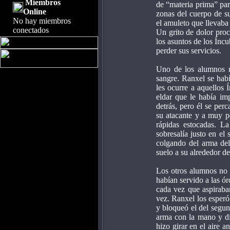
Miembros
de “materia prima” par
Online
zonas del cuerpo de su
No hay miembros
el amuleto que llevaba 
conectados
Un grito de dolor proc
los asuntos de los Ínc
perder sus servicios.
Uno de los alumnos r
sangre. Ranxel se hab
les ocurre a aquellos 
eldar que le había im
detrás, pero él se per
su atacante y a muy po
rápidas estocadas. L
sobresalía justo en el
colgando del arma del
suelo a su alrededor de
Los otros alumnos no 
habían servido a las ó
cada vez que aspiraba
vez. Ranxel los esperó 
y bloqueó el del segun
arma con la mano y di
hizo girar en el aire 