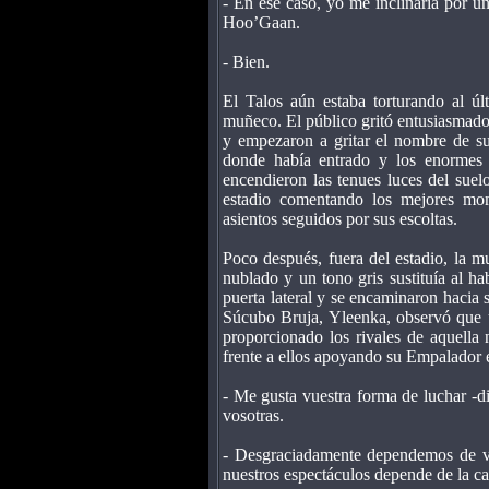
- En ese caso, yo me inclinaría por u
Hoo’Gaan.
- Bien.
El Talos aún estaba torturando al ú
muñeco. El público gritó entusiasmado
y empezaron a gritar el nombre de su
donde había entrado y los enormes 
encendieron las tenues luces del suelo
estadio comentando los mejores mo
asientos seguidos por sus escoltas.
Poco después, fuera del estadio, la mu
nublado y un tono gris sustituía al h
puerta lateral y se encaminaron hacia 
Súcubo Bruja, Yleenka, observó que u
proporcionado los rivales de aquell
frente a ellos apoyando su Empalador e
- Me gusta vuestra forma de luchar -di
vosotras.
- Desgraciadamente dependemos de voso
nuestros espectáculos depende de la cal