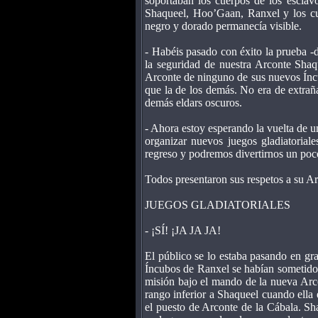
soportaban los cuerpos de los esclavo
Shaqueel, Hoo’Gaan, Ranxel y los cu
negro y dorado permanecía visible.
- Habéis pasado con éxito la prueba -
la seguridad de nuestra Arconte Shaqu
Arconte de ninguno de sus nuevos Íncu
que la de los demás. No era de extraña
demás eldars oscuros.
- Ahora estoy esperando la vuelta de un
organizar nuevos juegos gladiatoriale
regreso y podremos divertirnos un poc
Todos presentaron sus respetos a su A
JUEGOS GLADIATORIALES
- ¡SÍ! ¡JA JA JA!
El público se lo estaba pasando en 
Íncubos de Ranxel se habían sometido
misión bajo el mando de la nueva Arc
rango inferior a Shaqueel cuando ella
el puesto de Arconte de la Cábala. Sh