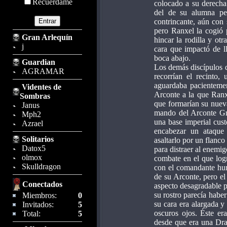
Recuérdame
colocado a su derecha
del de su alumna per
contrincante, aún con 
pero Ranxel la cogió p
Gran Arlequín
hincar la rodilla y ot
j
cara que impactó de l
boca abajo.
Guardian
Los demás discípulos d
AGRAMAR
recorrían el recinto
aguardaba pacientemen
Videntes de
Arconte a la que Ranx
Sombras
que formarían su nuev
Janus
mando del Arconte Gra
Mph2
una base imperial cus
Azrael
encabezar un ataque f
Solitarios
asaltarlo por un flanc
Datox5
para distraer al enemig
olmox
combate en el que log
Skulldragon
con el comandante hum
de su Arconte, pero el
Conectados
aspecto desagradable p
su rostro parecía haber
Miembros:
0
su cara era alargada y
Invitados:
5
oscuros ojos. Éste e
Total:
5
desde que era una Dra