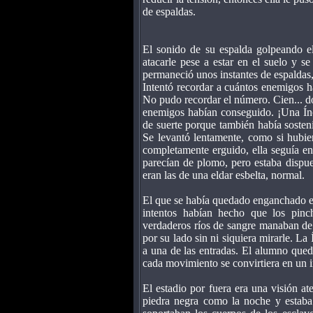
de espaldas.
El sonido de su espalda golpeando e
atacarle pese a estar en el suelo y s
permaneció unos instantes de espaldas, 
Intentó recordar a cuántos enemigos h
No pudo recordar el número. Cien... d
enemigos habían conseguido. ¡Una Ínc
de suerte porque también había sosteni
Se levantó lentamente, como si hubie
completamente erguido, ella seguía e
parecían de plomo, pero estaba dispu
eran las de una eldar esbelta, normal.
El que se había quedado enganchado en 
intentos habían hecho que los pinc
verdaderos ríos de sangre manaban de 
por su lado sin ni siquiera mirarle. L
a una de las entradas. El alumno que
cada movimiento se convirtiera en un i
El estadio por fuera era una visión at
piedra negra como la noche y estaba 