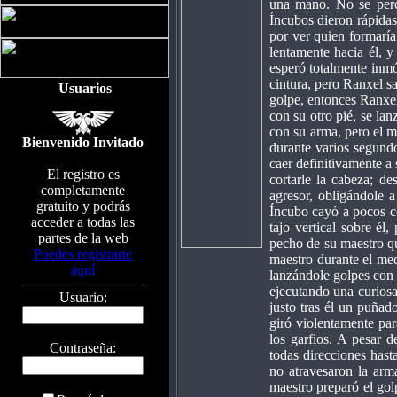
una mano. No se perci
Íncubos dieron rápidas
por ver quien formaría
lentamente hacia él, 
esperó totalmente inmóv
cintura, pero Ranxel s
Usuarios
golpe, entonces Ranxel
con su otro pié, se lan
con su arma, pero el m
Bienvenido Invitado
durante varios segund
caer definitivamente a 
El registro es
cortarle la cabeza; d
completamente
agresor, obligándole 
gratuito y podrás
Íncubo cayó a pocos ce
acceder a todas las
tajo vertical sobre él
partes de la web
pecho de su maestro qu
Puedes registrarte
maestro durante el med
aquí
lanzándole golpes con 
ejecutando una curiosa
Usuario:
justo tras él un puña
giró violentamente par
los garfios. A pesar d
Contraseña:
todas direcciones hast
no atravesaron la arm
maestro preparó el gol