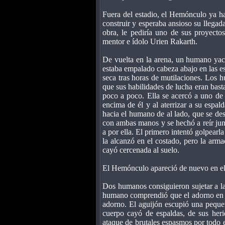
Fuera del estadio, el Hemónculo ya ha
construir y esperaba ansioso su llegad
obra, le pediría uno de sus proyect
mentor e ídolo Urien Rakarth.
De vuelta en la arena, un humano yac
estaba empalado cabeza abajo en las est
seca tras horas de mutilaciones. Los 
que sus habilidades de lucha eran bast
poco a poco. Ella se acercó a uno de 
encima de él y al aterrizar a su espald
hacia el humano de al lado, que se des
con ambas manos y se hechó a reír junt
a por ella. El primero intentó golpearl
la alcanzó en el costado, pero la arm
cayó cercenada al suelo.
El Hemónculo apareció de nuevo en el p
Dos humanos consiguieron sujetar a la 
humano comprendió que el adorno en f
adorno. El aguijón escupió una peque
cuerpo cayó de espaldas, de sus heri
ataque de brutales espasmos por todo e