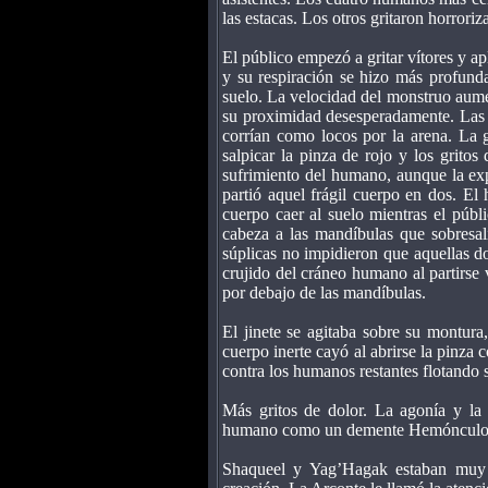
las estacas. Los otros gritaron horroriz
El público empezó a gritar vítores y ap
y su respiración se hizo más profund
suelo. La velocidad del monstruo aumen
su proximidad desesperadamente. Las p
corrían como locos por la arena. La
salpicar la pinza de rojo y los gritos
sufrimiento del humano, aunque la exp
partió aquel frágil cuerpo en dos. El
cuerpo caer al suelo mientras el públi
cabeza a las mandíbulas que sobresalí
súplicas no impidieron que aquellas do
crujido del cráneo humano al partirse 
por debajo de las mandíbulas.
El jinete se agitaba sobre su montura,
cuerpo inerte cayó al abrirse la pinza 
contra los humanos restantes flotando s
Más gritos de dolor. La agonía y la 
humano como un demente Hemónculo
Shaqueel y Yag’Hagak estaban muy 