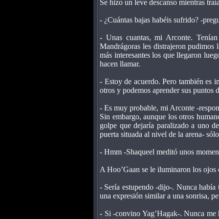
Se hizo un leve descanso mientras traí
- ¿Cuántas bajas habéis sufrido? -preg
- Unas cuantas, mi Arconte. Tenían
Mandrágoras les distrajeron pudimos 
más interesantes los que llegaron luego
hacen llamar.
- Estoy de acuerdo. Pero también es in
otros y podemos aprender sus puntos d
- Es muy probable, mi Arconte -respon
Sin embargo, aunque los otros humano
golpe que dejaría paralizado a uno d
puerta situada al nivel de la arena- só
- Hmm -Shaqueel meditó unos momentos-
A Hoo’Gaan se le iluminaron los ojos c
- Sería estupendo -dijo-. Nunca había 
una expresión similar a una sonrisa, p
- Si -convino Yag’Hagak-. Nunca me h