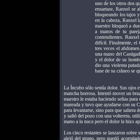
uno de los otros dos q
ensartase, Ranxel se 
bloqueando los tajos y
en la cabeza, Ranxel l
maestro bloqueó a dura
a manos de tu pareja
contendientes. Ranxel
difícil. Finalmente, e
tres veces el abdomen 
una mano del Castigado
y el dolor de su hombr
dio una violenta patada
base de su cráneo se 
La Íncubo sólo sentía dolor. Sus ojos 
mancha borrosa. Intentó mover un braz
maestro le estaba haciendo señas para 
mareada y tuvo que ayudarse con su Ca
para levantarse, sino para que saliera 
y salió del pozo con una voltereta, uti
mano a la nuca pero el dolor la hizo ap
Los cinco restantes se lanzaron sobre 
alejó del grupo, pero quedó acorralad