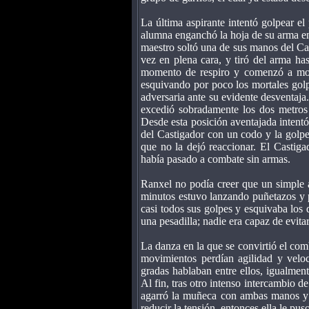
La última aspirante intentó golpear e
alumna enganchó la hoja de su arma en 
maestro soltó una de sus manos del Cas
vez en plena cara, y tiró del arma ha
momento de respiro y comenzó a move
esquivando por poco los mortales golpe
adversaria ante su evidente desventaja.
excedió sobradamente los dos metros 
Desde esta posición aventajada intentó
del Castigador con un codo y la golp
que no la dejó reaccionar. El Castig
había pasado a combate sin armas.
Ranxel no podía creer que un simple 
minutos estuvo lanzando puñetazos y p
casi todos sus golpes y esquivaba los 
una pesadilla; nadie era capaz de evita
La danza en la que se convirtió el com
movimientos perdían agilidad y veloc
gradas hablaban entre ellos, igualmen
Al fin, tras otro intenso intercambio d
agarró la muñeca con ambas manos y l
reducir la tensión, entonces ella le pu