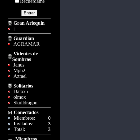
Recuérdame
Gran Arlequín
j
Guardian
AGRAMAR
Videntes de
Sombras
Janus
Mph2
Azrael
Solitarios
Datox5
olmox
Skulldragon
Conectados
Miembros:
0
Invitados:
3
Total:
3
Miembros