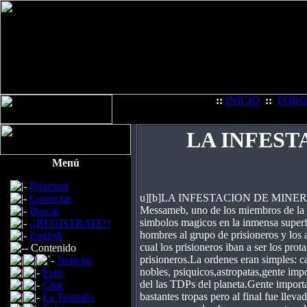
::
INICIO
::
FOR
LA INFEST
Menú
Principal
u][b]LA INFESTACION DE MINERVA M
Contactar
Messameb, uno de los miembros de la C
Buscar
simbolos magicos en la inmensa superfi
¡¡REGISTRATE!!
hombres al grupo de prisioneros y los a
English
cual los prisioneros iban a ser los pro
Contenido
prisioneros.La ordenes eran simples: c
Noticias
nobles, psiquicos,astropatas,gente impo
Foro
del las TDPs del planeta.Gente import
Chat
bastantes tropas pero al final fue lle
La Telaraña