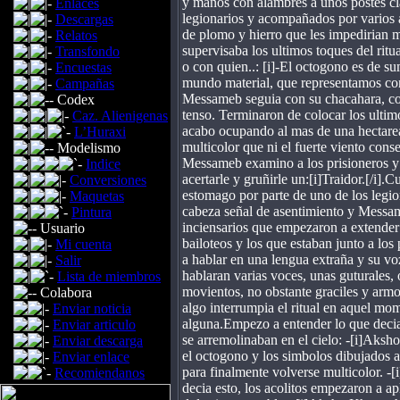
y manos con alambres a unos postes cla
Enlaces
legionarios y acompañados por varios
Descargas
de plomo y hierro que les impedirian
Relatos
supervisaba los ultimos toques del ritu
Transfondo
o con quien..: [i]-El octogono es de su
Encuestas
mundo material, que representamos con 
Campañas
Messameb seguia con su chacahara, con
Codex
tenso. Terminaron de colocar los ultimo
Caz. Alienigenas
acabo ocupando al mas de una hectare
L’Huraxi
multicolor que ni el fuerte viento con
Modelismo
Messameb examino a los prisioneros y 
Indice
acertarle y gruñirle un:[i]Traidor.[/i]
Conversiones
estomago por parte de uno de los legio
Maquetas
cabeza señal de asentimiento y Messame
Pintura
inciensarios que empezaron a extender
Usuario
bailoteos y los que estaban junto a lo
Mi cuenta
a hablar en una lengua extraña y su vo
Salir
hablaran varias voces, unas guturales,
Lista de miembros
movientos, no obstante graciles y armo
Colabora
algo interrumpia el ritual en aquel mo
Enviar noticia
alguna.Empezo a entender lo que decia 
Enviar articulo
se arremolinaban en el cielo: -[i]Aksh
Enviar descarga
el octogono y los simbolos dibujados 
Enviar enlace
para finalmente volverse multicolor. -
Recomiendanos
decia esto, los acolitos empezaron a apl