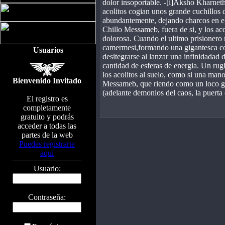
dolor insoportable. -[i]Aksho Kharneth
acolitos cogian unos grande cuchillos 
abundantemente, dejando charcos en el
Chillo Messameb, fuera de si, y los ac
dolorosa. Cuando el ultimo prisionero 
camermesi,formando una gigantesca colu
Usuarios
desitegrarse al lanzar una infinidadad 
cantidad de esferas de energia. Un rug
los acolitos al suelo, como si una mano
Bienvenido Invitado
Messameb, que riendo como un 
(adelante demonios del caos, la puerta e
El registro es
completamente
gratuito y podrás
acceder a todas las
partes de la web
Puedes registrarte
aquí
Usuario:
Contraseña: