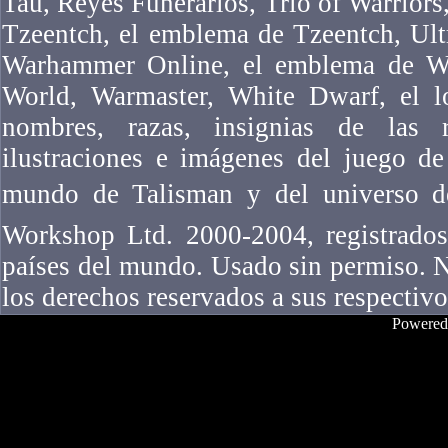
Tau, Reyes Funerarios, Trio of Warriors,
Tzeentch, el emblema de Tzeentch, Ul
Warhammer Online, el emblema de W
World, Warmaster, White Dwarf, el l
nombres, razas, insignias de las ra
ilustraciones e imágenes del juego 
mundo de Talisman y del universo 
Workshop Ltd. 2000-2004, registrados
países del mundo. Usado sin permiso. N
los derechos reservados a sus respectivo
Powered