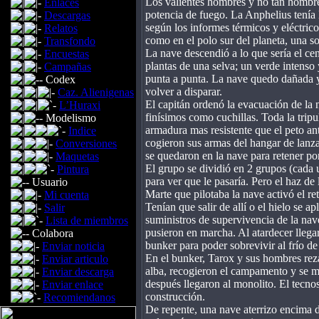
Los valientes hombres y no tan hombre
Enlaces
potencia de fuego. La Anphelius tenía
Descargas
según los informes térmicos y eléctrico
Relatos
como en el polo sur del planeta, una so
Transfondo
La nave descendió a lo que sería el cen
Encuestas
plantas de una selva; un verde intenso 
Campañas
punta a punta. La nave quedo dañada y 
Codex
volver a disparar.
Caz. Alienigenas
El capitán ordenó la evacuación de la n
L’Huraxi
finísimos como cuchillas. Toda la trip
Modelismo
armadura mas resistente que el peto ant
Indice
cogieron sus armas del hangar de lanza
Conversiones
se quedaron en la nave para retener po
Maquetas
El grupo se dividió en 2 grupos (cada
Pintura
para ver que le pasaría. Pero el haz de
Usuario
Marte que pilotaba la nave activó el r
Mi cuenta
Tenían que salir de allí o el hielo se a
Salir
suministros de supervivencia de la nave
Lista de miembros
pusieron en marcha. Al atardecer lleg
Colabora
bunker para poder sobrevivir al frío de
Enviar noticia
En el bunker, Tarox y sus hombres reza
Enviar articulo
alba, recogieron el campamento y se m
Enviar descarga
después llegaron al monolito. El tecn
Enviar enlace
construcción.
Recomiendanos
De repente, una nave aterrizo encima d