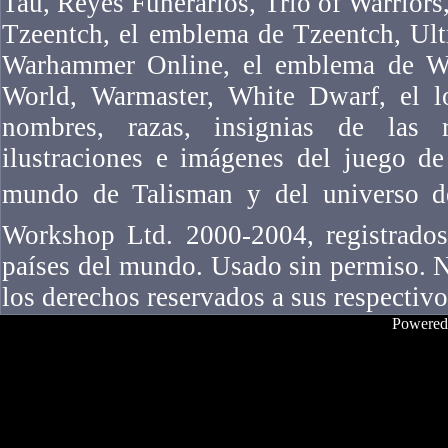
Tau, Reyes Funerarios, Trio of Warriors,
Tzeentch, el emblema de Tzeentch, Ul
Warhammer Online, el emblema de W
World, Warmaster, White Dwarf, el l
nombres, razas, insignias de las ra
ilustraciones e imágenes del juego 
mundo de Talisman y del universo 
Workshop Ltd. 2000-2004, registrados
países del mundo. Usado sin permiso. N
los derechos reservados a sus respectivo
Powered