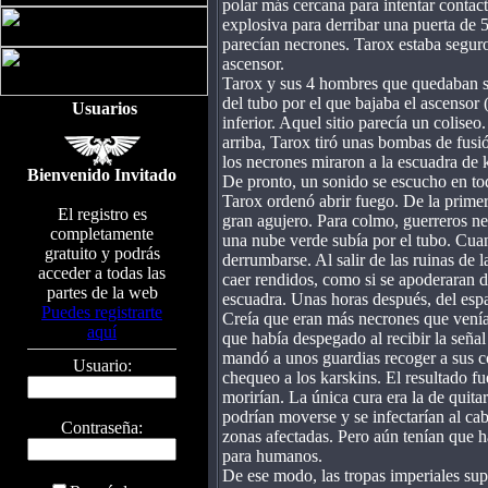
polar más cercana para intentar contac
explosiva para derribar una puerta de 5
parecían necrones. Tarox estaba seguro
ascensor.
Tarox y sus 4 hombres que quedaban se 
del tubo por el que bajaba el ascensor (
Usuarios
inferior. Aquel sitio parecía un colise
arriba, Tarox tiró unas bombas de fusi
los necrones miraron a la escuadra de 
Bienvenido Invitado
De pronto, un sonido se escucho en tod
Tarox ordenó abrir fuego. De la primer
El registro es
gran agujero. Para colmo, guerreros ne
completamente
una nube verde subía por el tubo. Cuan
gratuito y podrás
derrumbarse. Al salir de las ruinas de 
acceder a todas las
caer rendidos, como si se apoderaran 
partes de la web
escuadra. Unas horas después, del esp
Puedes registrarte
Creía que eran más necrones que venía
aquí
que había despegado al recibir la señal
mandó a unos guardias recoger a sus co
Usuario:
chequeo a los karskins. El resultado f
morirían. La única cura era la de quitar
podrían moverse y se infectarían al cab
Contraseña:
zonas afectadas. Pero aún tenían que h
para humanos.
De ese modo, las tropas imperiales supi