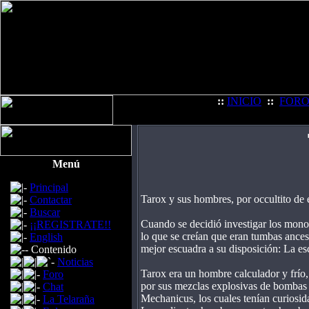
::
INICIO
::
FOR
Menú
Principal
Tarox y sus hombres, por occultito de el
Contactar
Buscar
Cuando se decidió investigar los mono
¡¡REGISTRATE!!
lo que se creían que eran tumbas ances
English
mejor escuadra a su disposición: La e
Contenido
Noticias
Tarox era un hombre calculador y frío, 
Foro
por sus mezclas explosivas de bombas d
Chat
Mechanicus, los cuales tenían curiosid
La Telaraña