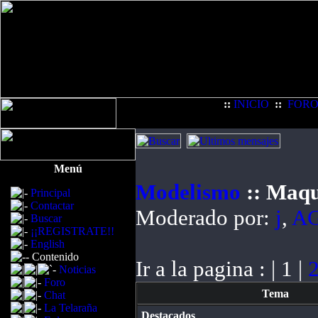
::
INICIO
::
FOR
Menú
Modelismo
:: Maqu
Principal
Contactar
Moderado por:
j
,
A
Buscar
¡¡REGISTRATE!!
English
Contenido
Ir a la pagina : | 1 |
Noticias
Foro
Tema
Chat
La Telaraña
Destacados