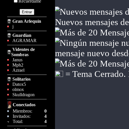
Recuérdame
Nuevos mensajes desd
Gran Arlequín
j
Guardian
AGRAMAR
Videntes de
mensaje nuevo desde 
Sombras
Janus
Mph2
Azrael
= Tema Cerrado. 
Solitarios
Datox5
olmox
Skulldragon
Conectados
Miembros:
0
Invitados:
4
Total:
4