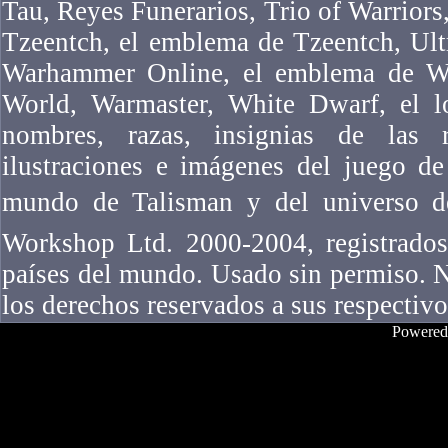
Tau, Reyes Funerarios, Trio of Warriors,
Tzeentch, el emblema de Tzeentch, Ul
Warhammer Online, el emblema de W
World, Warmaster, White Dwarf, el l
nombres, razas, insignias de las ra
ilustraciones e imágenes del juego 
mundo de Talisman y del universo 
Workshop Ltd. 2000-2004, registrados
países del mundo. Usado sin permiso. N
los derechos reservados a sus respectivo
Powered