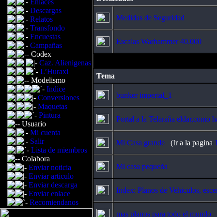
Enlaces
Descargas
Medidas de Seguridad
Relatos
Transfondo
Encuestas
Escalas Warhammer 40.000
Campañas
Codex
Caz. Alienigenas
L’Huraxi
Tema
Modelismo
Indice
bunker imperial_1
Conversiones
Maquetas
Pintura
Portal a la Telaraña eldar,como h
Usuario
Mi cuenta
Salir
Mi Casa grande
(Ir a la pagina
Lista de miembros
Colabora
Mi casa pequeña
Enviar noticia
Enviar articulo
Enviar descarga
Index: Planos de Vehiculos, escen
Enviar enlace
Recomiendanos
mas planos para todo el mundo