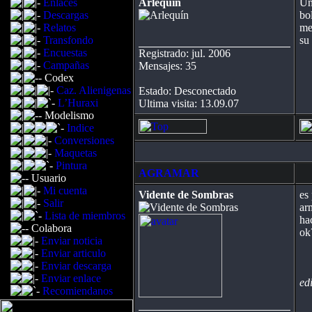
Enlaces
Arlequín
Un
Descargas
bo
Relatos
me
Transfondo
su
Encuestas
Registrado: jul. 2006
Campañas
Mensajes: 35
Codex
Caz. Alienigenas
Estado: Desconectado
L’Huraxi
Ultima visita: 13.09.07
Modelismo
Indice
Conversiones
Maquetas
Pintura
AGRAMAR
Usuario
Mi cuenta
Vidente de Sombras
es
Salir
ar
Lista de miembros
ha
Colabora
ok
Enviar noticia
Enviar articulo
Enviar descarga
Enviar enlace
ed
Recomiendanos