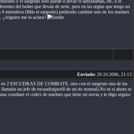
arines y el sargento sólo puede o llevar el lanzallamas, etc, o el
erentes del bolter que llevan de serie, pero en las reglas que tengo no
 a 9 miembros (Más el sargento) pudiendo cambiar uno de los marines
tc. ¿Alguien me lo aclara?
Enviado:
29.10.2006, 21:13
dividir en 2 ESCUDRAS DE COMBATE, uno con el sargento una de las
amaba un jefe de escuadra(perfil de un tio normal).No se si ahora se
ana cosultare el codex de marines que tiene mi novia y te digo seguro