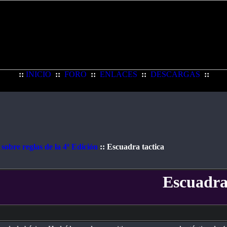
::
INICIO
::
FORO
::
ENLACES
::
DESCARGAS
::
sobre reglas de la 4ª Edición
:: Escuadra tactica
Escuadra