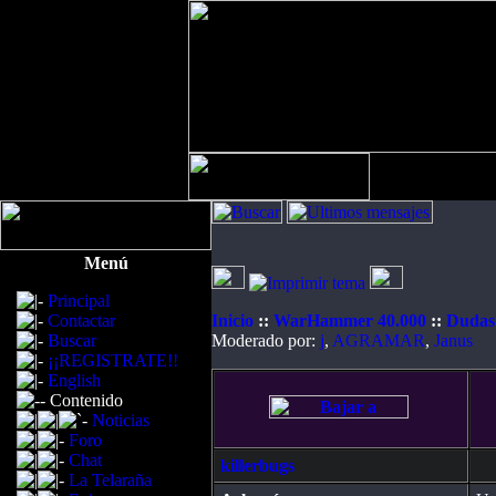
Menú
Principal
Contactar
Inicio
::
WarHammer 40.000
::
Dudas 
Buscar
Moderado por:
j
,
AGRAMAR
,
Janus
¡¡REGISTRATE!!
English
Contenido
Noticias
Foro
Chat
killerbugs
La Telaraña