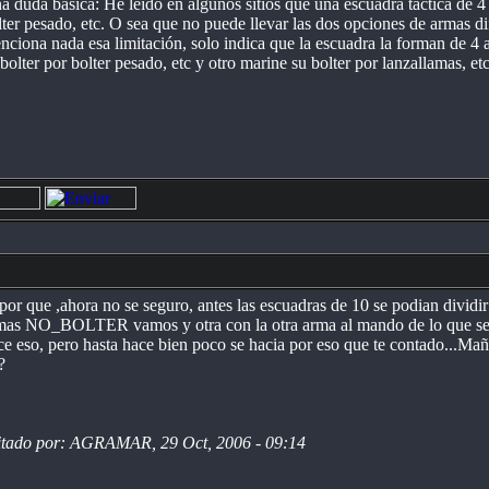
a duda básica: He leído en algunos sitios que una escuadra táctica de 4 m
lter pesado, etc. O sea que no puede llevar las dos opciones de armas dif
nciona nada esa limitación, solo indica que la escuadra la forman de 4
 bolter por bolter pesado, etc y otro marine su bolter por lanzallamas, e
 por que ,ahora no se seguro, antes las escuadras de 10 se podian 
mas NO_BOLTER vamos y otra con la otra arma al mando de lo que se ll
ce eso, pero hasta hace bien poco se hacia por eso que te contado...Mañ
?
itado por: AGRAMAR, 29 Oct, 2006 - 09:14