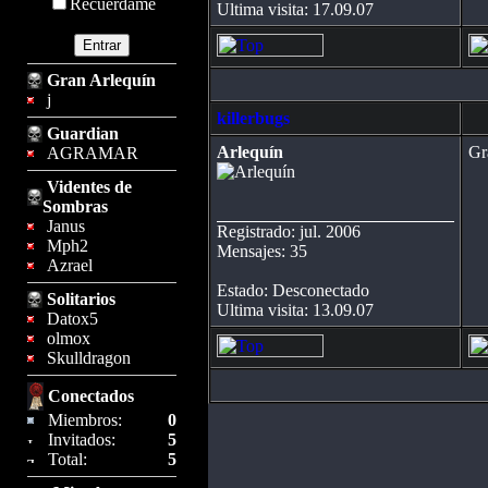
Recuérdame
Ultima visita: 17.09.07
Gran Arlequín
j
killerbugs
Guardian
Arlequín
Gr
AGRAMAR
Videntes de
Sombras
Janus
Registrado: jul. 2006
Mph2
Mensajes: 35
Azrael
Estado: Desconectado
Solitarios
Ultima visita: 13.09.07
Datox5
olmox
Skulldragon
Conectados
Miembros:
0
Invitados:
5
Total:
5