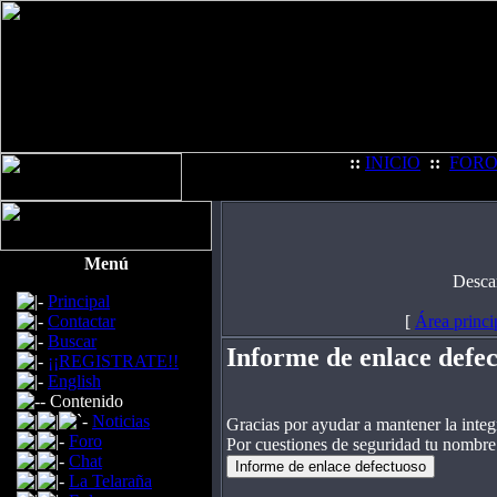
::
INICIO
::
FOR
Menú
Desca
Principal
Contactar
[
Área princi
Buscar
Informe de enlace defe
¡¡REGISTRATE!!
English
Contenido
Noticias
Gracias por ayudar a mantener la integr
Foro
Por cuestiones de seguridad tu nombre
Chat
La Telaraña