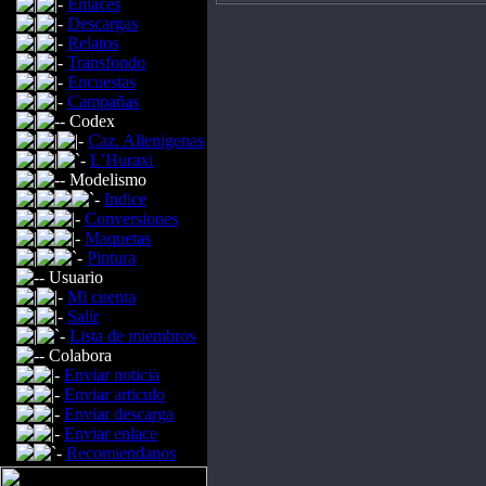
Enlaces
Descargas
Relatos
Transfondo
Encuestas
Campañas
Codex
Caz. Alienigenas
L’Huraxi
Modelismo
Indice
Conversiones
Maquetas
Pintura
Usuario
Mi cuenta
Salir
Lista de miembros
Colabora
Enviar noticia
Enviar articulo
Enviar descarga
Enviar enlace
Recomiendanos