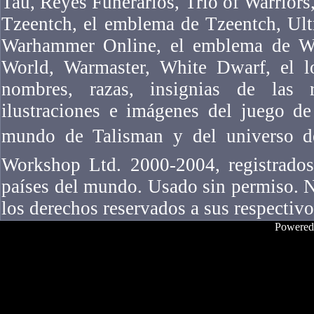
Tau, Reyes Funerarios, Trio of Warriors,
Tzeentch, el emblema de Tzeentch, Ul
Warhammer Online, el emblema de W
World, Warmaster, White Dwarf, el l
nombres, razas, insignias de las ra
ilustraciones e imágenes del juego 
mundo de Talisman y del universo 
Workshop Ltd. 2000-2004, registrados
países del mundo. Usado sin permiso. N
los derechos reservados a sus respectivo
Powered