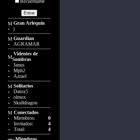
Recuérdame
Gran Arlequín
j
Guardian
AGRAMAR
Videntes de
Sombras
Janus
Mph2
Azrael
Solitarios
Datox5
olmox
Skulldragon
Conectados
Miembros:
0
Invitados:
4
Total:
4
Miembros