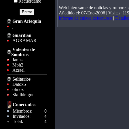
Recuérdame
Web interesante de noticias y rumores
Añadido el: 07-Ene-2006 | Visitas: 11
Informe de enlace defectuoso
|
Detalle
Gran Arlequín
j
Guardian
AGRAMAR
Videntes de
Sombras
Janus
Mph2
Azrael
Solitarios
Datox5
olmox
Skulldragon
Conectados
Miembros:
0
Invitados:
4
Total:
4