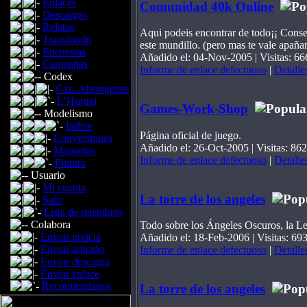
Enlaces
Comunidad 40k Online
Descargas
Relatos
Aqui podeis encontrar de todo¡¡ Consej
Transfondo
este mundillo. (pero mas te vale apañart
Encuestas
Añadido el: 04-Nov-2005 | Visitas: 66
Campañas
Informe de enlace defectuoso
|
Detalle
Codex
Caz. Alienigenas
L’Huraxi
Games-Work-Shop
Modelismo
Indice
Página oficial de juego.
Conversiones
Añadido el: 26-Oct-2005 | Visitas: 862
Maquetas
Informe de enlace defectuoso
|
Detalle
Pintura
Usuario
Mi cuenta
La torre de los angeles
Salir
Lista de miembros
Colabora
Todo sobre los Ángeles Oscuros, la Le
Enviar noticia
Añadido el: 18-Feb-2006 | Visitas: 69
Enviar articulo
Informe de enlace defectuoso
|
Detalle
Enviar descarga
Enviar enlace
Recomiendanos
La torre de los angeles