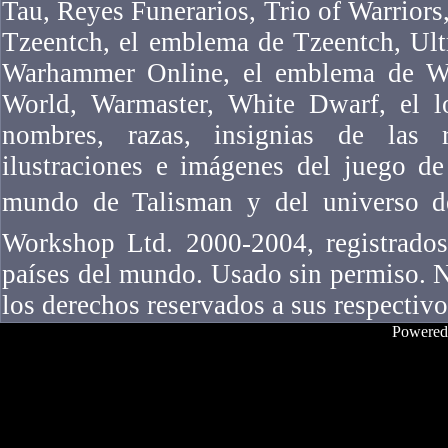
Tau, Reyes Funerarios, Trio of Warriors,
Tzeentch, el emblema de Tzeentch, Ul
Warhammer Online, el emblema de W
World, Warmaster, White Dwarf, el l
nombres, razas, insignias de las ra
ilustraciones e imágenes del juego 
mundo de Talisman y del universo 
Workshop Ltd. 2000-2004, registrados
países del mundo. Usado sin permiso. N
los derechos reservados a sus respectivo
Powered