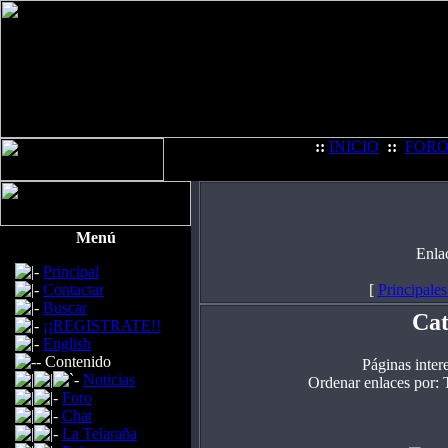
::
INICIO
::
FOR
Menú
Enla
Principal
Contactar
[
Principales
Buscar
Cat
¡¡REGISTRATE!!
English
Contenido
Páginas inter
Noticias
Ordenar enlaces por: 
Foro
Chat
La Telaraña