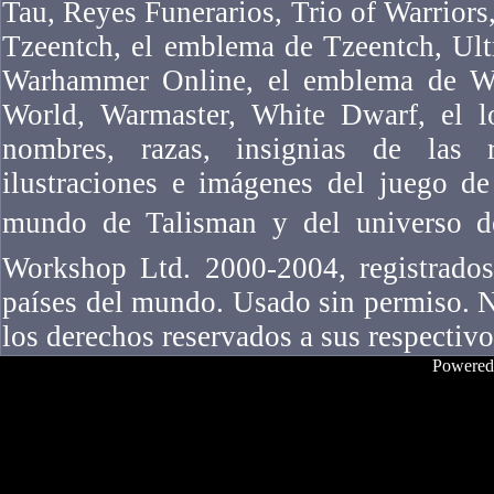
Tau, Reyes Funerarios, Trio of Warriors,
Tzeentch, el emblema de Tzeentch, Ul
Warhammer Online, el emblema de W
World, Warmaster, White Dwarf, el l
nombres, razas, insignias de las ra
ilustraciones e imágenes del juego 
mundo de Talisman y del universo 
Workshop Ltd. 2000-2004, registrados
países del mundo. Usado sin permiso. N
los derechos reservados a sus respectivo
Powered