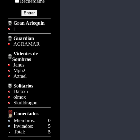
Recuérdame
Gran Arlequín
j
Guardian
AGRAMAR
Videntes de
Sombras
Janus
Mph2
Azrael
Solitarios
Datox5
olmox
Skulldragon
Conectados
Miembros:
0
Invitados:
5
Total:
5