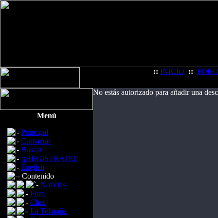
::
INICIO
::
FOR
No estás autorizado para añadir una des
Menú
Principal
Contactar
Buscar
¡¡REGISTRATE!!
English
Contenido
Noticias
Foro
Chat
La Telaraña