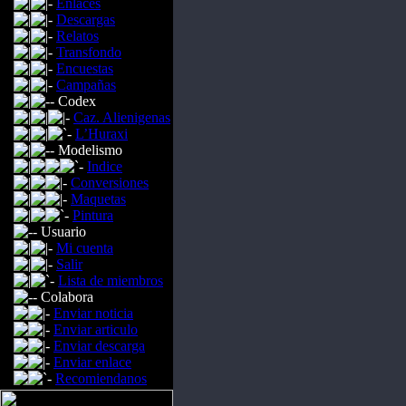
Enlaces
Descargas
Relatos
Transfondo
Encuestas
Campañas
Codex
Caz. Alienigenas
L’Huraxi
Modelismo
Indice
Conversiones
Maquetas
Pintura
Usuario
Mi cuenta
Salir
Lista de miembros
Colabora
Enviar noticia
Enviar articulo
Enviar descarga
Enviar enlace
Recomiendanos