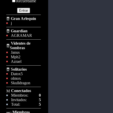
Recuérdame
Gran Arlequín
j
Guardian
AGRAMAR
Videntes de
Sombras
Janus
Mph2
Azrael
Solitarios
Datox5
olmox
Skulldragon
Conectados
Miembros:
0
Invitados:
5
Total:
5
Miembros