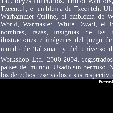
Tau, Reyes Funerarios, Trio of Warriors,
Tzeentch, el emblema de Tzeentch, Ul
Warhammer Online, el emblema de W
World, Warmaster, White Dwarf, el l
nombres, razas, insignias de las ra
ilustraciones e imágenes del juego 
mundo de Talisman y del universo 
Workshop Ltd. 2000-2004, registrados
países del mundo. Usado sin permiso. N
los derechos reservados a sus respectivo
Powered