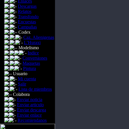
Enlaces
Descargas
Relatos
Transfondo
Encuestas
Campañas
Codex
Caz. Alienigenas
L’Huraxi
Modelismo
Indice
Conversiones
Maquetas
Pintura
Usuario
Mi cuenta
Salir
Lista de miembros
Colabora
Enviar noticia
Enviar articulo
Enviar descarga
Enviar enlace
Recomiendanos