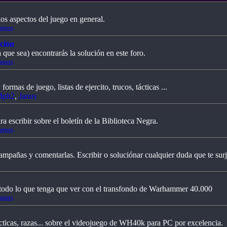
los aspectos del juego en general.
anus
ición
que sea) encontrarás la solución en este foro.
anus
ormas de juego, listas de ejercito, trucos, tácticas ...
Mph2
,
Janus
 escribir sobre el boletín de la Biblioteca Negra.
anus
ampañas y comentarlas. Escribir o soluciónar cualquier duda que te surj
 todo lo que tenga que ver con el transfondo de Warhammer 40.000
anus
ácticas, razas... sobre el videojuego de WH40k para PC por excelencia.