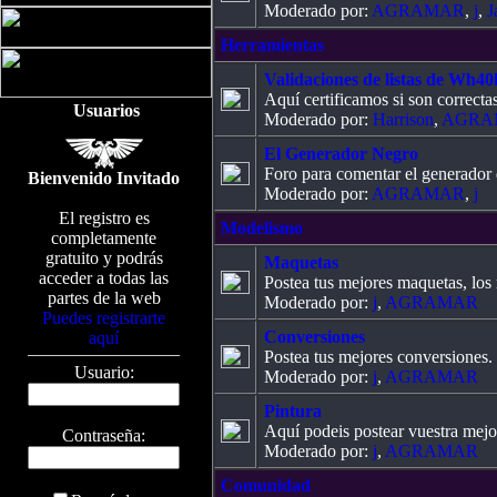
Moderado por:
AGRAMAR
,
j
,
J
Herramientas
Validaciones de listas de Wh40
Aquí certificamos si son correcta
Usuarios
Moderado por:
Harrison
,
AGRA
El Generador Negro
Foro para comentar el generador d
Bienvenido Invitado
Moderado por:
AGRAMAR
,
j
El registro es
Modelismo
completamente
gratuito y podrás
Maquetas
acceder a todas las
Postea tus mejores maquetas, los 
partes de la web
Moderado por:
j
,
AGRAMAR
Puedes registrarte
Conversiones
aquí
Postea tus mejores conversiones.
Usuario:
Moderado por:
j
,
AGRAMAR
Pintura
Aquí podeis postear vuestra mejor
Contraseña:
Moderado por:
j
,
AGRAMAR
Comunidad