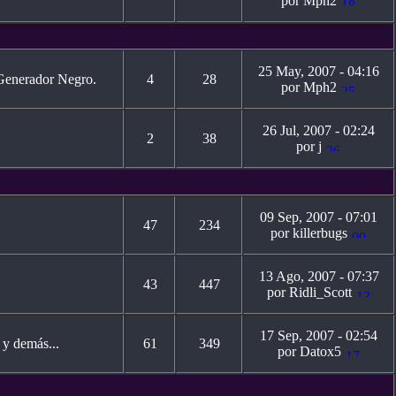
por Mph2
25 May, 2007 - 04:16
l Generador Negro.
4
28
por Mph2
26 Jul, 2007 - 02:24
2
38
por j
09 Sep, 2007 - 07:01
47
234
por killerbugs
13 Ago, 2007 - 07:37
43
447
por Ridli_Scott
17 Sep, 2007 - 02:54
 y demás...
61
349
por Datox5