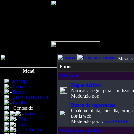
Mesajes 
Foros
Menú
Principal
Principal
Reglas del foro
Contactar
Normas a seguir para la utilizació
Buscar
Moderado por:
j
¡¡REGISTRATE!!
English
Buzon de sugerencias
Contenido
Cualquier duda, consulta, error, 
Noticias
por la web.
Foro
Moderado por:
j
,
AGRAMAR
Chat
La Telaraña
WarHammer 40.000