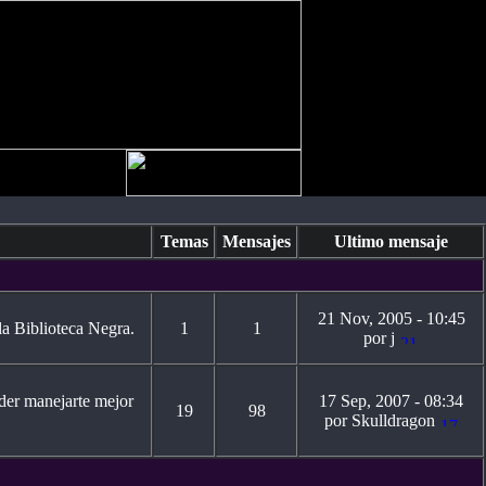
Temas
Mensajes
Ultimo mensaje
21 Nov, 2005 - 10:45
 la Biblioteca Negra.
1
1
por j
oder manejarte mejor
17 Sep, 2007 - 08:34
19
98
por Skulldragon