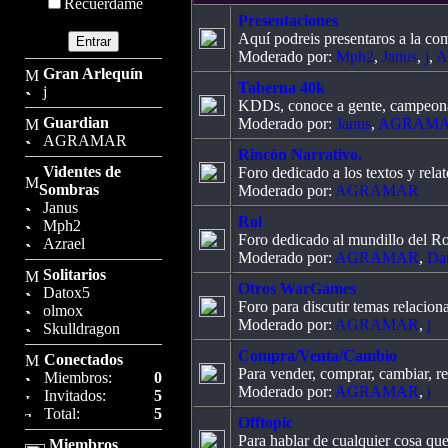
Recuérdame
Presentaciones
Aquí podreis presentaros a la com
Moderado por:
Mph2
,
Janus
,
j
,
A
Gran Arlequín
Taberna 40k
j
KDDs, conoce a gente, campeonat
Guardian
Moderado por:
Janus
,
AGRAM
AGRAMAR
Rincón Narrativo.
Videntes de
Foro dedicado a los textos y relat
Sombras
Moderado por:
AGRAMAR
Janus
Rol
Mph2
Foro dedicado al mundillo del Ro
Azrael
Moderado por:
AGRAMAR
,
Da
Solitarios
Otros WarGames
Datox5
Foro para discutir temas relaciona
olmox
Moderado por:
AGRAMAR
,
j
Skulldragon
Compra/Venta/Cambio
Conectados
Para vender, comprar, cambiar, reg
Miembros:
0
Moderado por:
AGRAMAR
,
j
Invitados:
5
Total:
5
Offtopic
Para hablar de cualquier cosa q
Miembros