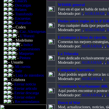
Enlaces
WH40K general
Descargas
Foro en el que se habla de todos 
Relatos
Moderado por:
j
,
AGRAMAR
,
J
Transfondo
Encuestas
Dudas sobre reglas de la 4ª Ed
Campañas
Para cualquier duda (por pequeña 
Codex
Moderado por:
j
,
AGRAMAR
,
J
Caz. Alienigenas
L’Huraxi
Estrategias y listas de ejercito.
Modelismo
Comentas tus mejores estrategias, f
Indice
Moderado por:
AGRAMAR
,
j
,
Conversiones
Maquetas
La Telaraña
Pintura
Foro dedicado exclusivamente para
Usuario
Moderado por:
AGRAMAR
,
j
,
J
Mi cuenta
Campañas Narrativas
Salir
Aquí podrás seguir de cerca las c
Lista de miembros
Moderado por:
AGRAMAR
,
j
Colabora
Enviar noticia
Transfondo WarHammer 40K
Enviar articulo
Aquí puedes encontrar o postear
Enviar descarga
Moderado por:
AGRAMAR
,
j
,
J
Enviar enlace
Recomiendanos
Dawn of War
Mod, actualizaciones, noticias, t