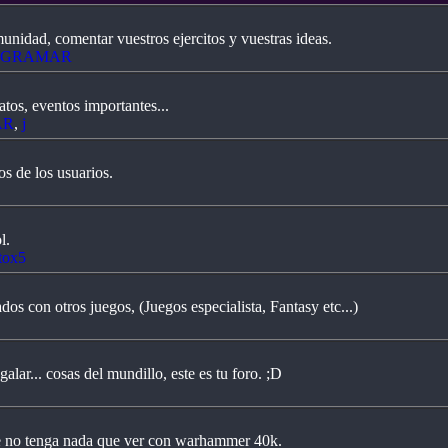
unidad, comentar vuestros ejercitos y vuestras ideas.
GRAMAR
os, eventos importantes...
AR
,
j
os de los usuarios.
l.
tox5
dos con otros juegos, (Juegos especialista, Fantasy etc...)
alar... cosas del mundillo, este es tu foro. ;D
ue no tenga nada que ver con warhammer 40k.