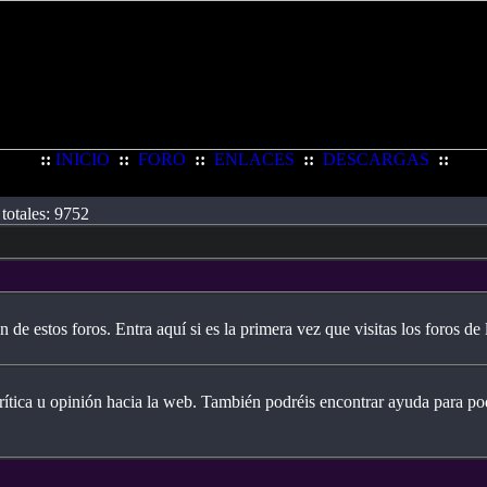
::
INICIO
::
FORO
::
ENLACES
::
DESCARGAS
::
totales: 9752
n de estos foros. Entra aquí si es la primera vez que visitas los foros de
crítica u opinión hacia la web. También podréis encontrar ayuda para p