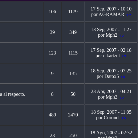
17 Sep, 2007 - 10:10
106
1179
por AGRAMAR
13 Sep, 2007 - 11:27
39
349
por Mph2
17 Sep, 2007 - 02:18
123
1115
por elkartzut
18 Sep, 2007 - 07:25
9
135
por Datox5
23 Abr, 2007 - 04:21
a al respecto.
8
50
por Mph2
18 Sep, 2007 - 11:05
489
2470
por Coronel
18 Ago, 2007 - 02:32
23
250