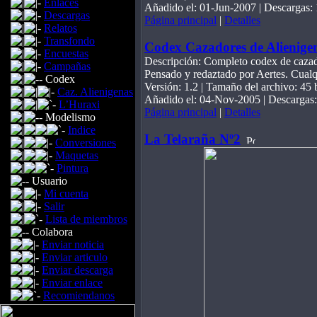
Enlaces
Añadido el: 01-Jun-2007 | Descargas:
Descargas
Página principal
|
Detalles
Relatos
Transfondo
Codex Cazadores de Alienigen
Encuestas
Descripción: Completo codex de cazado
Campañas
Pensado y redaztado por Aertes. Cualqu
Codex
Versión: 1.2 | Tamaño del archivo: 45 
Caz. Alienigenas
Añadido el: 04-Nov-2005 | Descargas
L’Huraxi
Página principal
|
Detalles
Modelismo
Indice
La Telaraña Nº2
Conversiones
Maquetas
Pintura
Usuario
Mi cuenta
Salir
Lista de miembros
Colabora
Enviar noticia
Enviar articulo
Enviar descarga
Enviar enlace
Recomiendanos