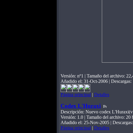
Versión: nº1 | Tamaño del archivo: 22
Añadido el: 31-Oct-2006 | Descargas: 
Página principal
|
Detalles
Codex L'Huraxi
Descripción: Nuevo codex L'Huraxi(v1
Versión: 1.0 | Tamaño del archivo: 20 
Añadido el: 25-Nov-2005 | Descargas
Página principal
|
Detalles