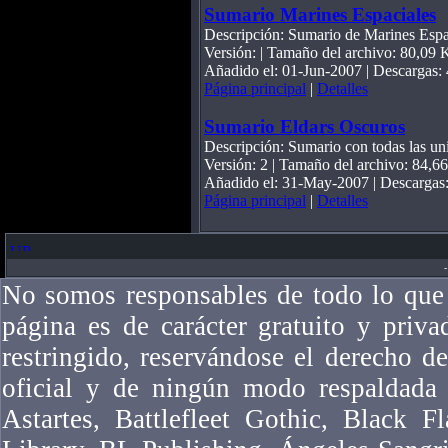
Sumario Marines Espaciales
Descripción: Sumario de Marines Espac
Versión: | Tamaño del archivo: 80,09 
Añadido el: 01-Jun-2007 | Descargas:
Página principal
|
Detalles
Sumario Eldars Oscuros
Descripción: Sumario con todas las un
Versión: 2 | Tamaño del archivo: 84,6
Añadido el: 31-May-2007 | Descargas
Página principal
|
Detalles
-
No somos responsables de todo lo que 
página es de carácter gratuito y priv
restringido, reservándose el derecho 
oficial y de ningún modo respaldad
Astartes, Battlefleet Gothic, Black F