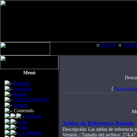
::
INICIO
::
FOR
Menú
Desca
Principal
Contactar
[
Área princi
Buscar
¡¡REGISTRATE!!
English
Contenido
Mo
Noticias
Foro
Tablas de Referencia Rapida
Chat
Descripción: Las tablas de referencia r
La Telaraña
Versión: | Tamaño del archivo: 274,4