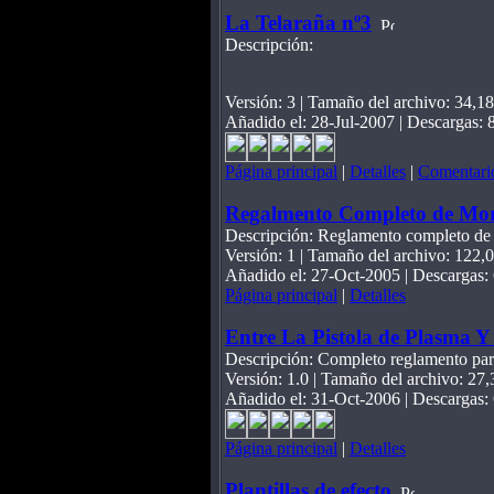
La Telaraña nº3
Descripción:
Versión: 3 | Tamaño del archivo: 34,1
Añadido el: 28-Jul-2007 | Descargas: 8
Página principal
|
Detalles
|
Comentario
Regalmento Completo de Mo
Descripción: Reglamento completo d
Versión: 1 | Tamaño del archivo: 122,
Añadido el: 27-Oct-2005 | Descargas:
Página principal
|
Detalles
Entre La Pistola de Plasma Y
Descripción: Completo reglamento para
Versión: 1.0 | Tamaño del archivo: 27
Añadido el: 31-Oct-2006 | Descargas: 6
Página principal
|
Detalles
Plantillas de efecto