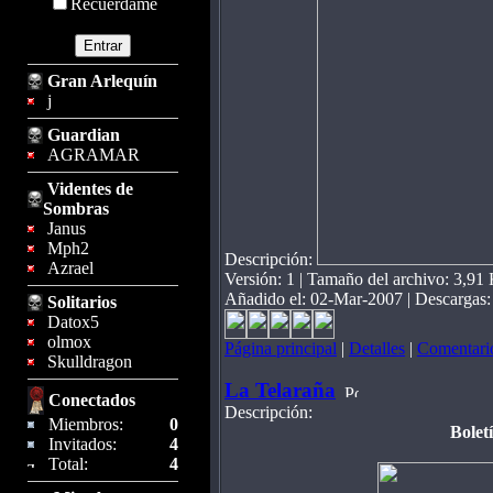
Recuérdame
Gran Arlequín
j
Guardian
AGRAMAR
Videntes de
Sombras
Janus
Mph2
Descripción:
Azrael
Versión: 1 | Tamaño del archivo: 3,91
Añadido el: 02-Mar-2007 | Descargas: 
Solitarios
Datox5
olmox
Página principal
|
Detalles
|
Comentario
Skulldragon
La Telaraña
Conectados
Descripción:
Miembros:
0
Bolet
Invitados:
4
Total:
4