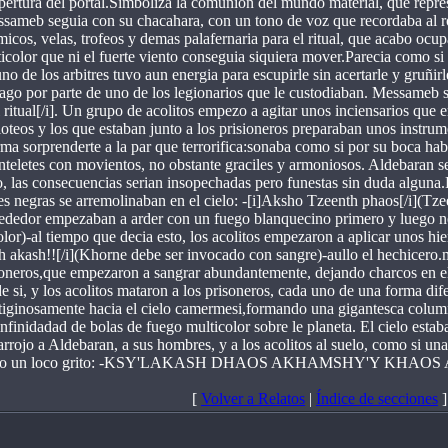
 apertura del portal.Simboliza la comunion del mundo material, que repr
Messameb seguia con su chacahara, con un tono de voz que recordaba al 
micos, velas, trofeos y demas palafernaria para el ritual, que acabo oc
color que ni el fuerte viento conseguia siquiera mover.Parecia como s
o de los arbitres tuvo aun energia para escupirle sin acertarle y gruñirl
ago por parte de uno de los legionarios que le custodiaban. Messameb se
ritual[/i]. Un grupo de acolitos empezo a agitar unos inciensarios qu
oteos y los que estaban junto a los prisioneros preparaban unos instr
a sorprenderte a la par que terrorifica:sonaba como si por su boca habl
eletes con movientos, no obstante graciles y armoniosos. Aldebaran se 
o, las consecuencias serian insopechadas pero funestas sin duda alguna.
es negras se arremolinaban en el cielo: -[i]Aksho Tzeenth phaos[/i](Tze
ededor empezaban a arder con un fuego blanquecino primero y luego neg
lor)-al tiempo que decia esto, los acolitos empezaron a aplicar unos hier
h akash!![/i](Khorne debe ser invocado con sangre)-aullo el hechicero.m
sioneros,que empezaron a sangrar abundantemente, dejando charcos en e
 si, y los acolitos mataron a los prisoneros, cada uno de una forma dif
rtiginosamente hacia el cielo camermesi,formando una gigantesca columna
 infinidadad de bolas de fuego multicolor sobre le planeta. El cielo est
rrojo a Aldebaran, a sus hombres, y a los acolitos al suelo, como si una
omo un loco grito: -KSY'LAKASH DHAOS AKHAMSHY'Y KHAOS AKSHO'M
[
Volver a Relatos
|
Índice de secciones
]