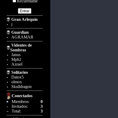
Recuérdame
Gran Arlequín
j
Guardian
AGRAMAR
Videntes de
Sombras
Janus
Mph2
Azrael
Solitarios
Datox5
olmox
Skulldragon
Conectados
Miembros:
0
Invitados:
3
Total:
3