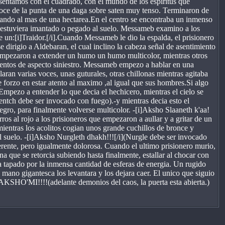
esentamos con el cuadrado, con el mundo de los espiritus que
roce de la punta de una daga sobre saten muy tenso. Terminaron de
upando al mas de una hectarea.En el centro se encontraba un inmenso
i estuviera imantado o pegado al suelo. Messameb examino a los
e un:[i]Traidor.[/i].Cuando Messameb le dio la espalda, el prisionero
 dirigio a Aldebaran, el cual inclino la cabeza señal de asentimiento
e empezaron a extender un humo un humo multicolor, mientras otros
umentos de aspecto siniestro. Messameb empezo a hablar en una
aran varias voces, unas guturales, otras chillonas mientras agitaba
forzo en estar atento al maximo ,al igual que sus hombres.Si algo
Empezo a entender lo que decia el hechicero, mientras el cielo se
entch debe ser invocado con fuego).-y mientras decia esto el
ro, para finalmente volverse multicolor. -[i]Aksho Slaaneth k'aa!
ros al rojo a los prisioneros que empezaron a aullar y a gritar de un
ientras los acolitos cogian unos grande cuchillos de bronce y
l suelo. -[i]Aksho Nurgleth dhakh!!![/i](Nurgle debe ser invocado
erente, pero igualmente dolorosa. Cuando el ultimo prisionero murio,
 que se retorcia subiendo hasta finalmente, estallar al chocar con
aba tapado por la inmensa cantidad de esferas de energia. Un rugido
 mano gigantesca los levantara y los dejara caer. El unico que siguio
I!!!!(adelante demonios del caos, la puerta esta abierta.)