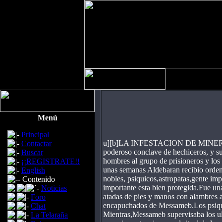
Menú
Principal
u][b]LA INFESTACION DE MINERVA MI
Contactar
poderoso conclave de hechiceros, y su
Buscar
hombres al grupo de prisioneros y los a
¡¡REGISTRATE!!
unas semanas Aldebaran recibio ordene
English
nobles, psiquicos,astropatas,gente imp
Contenido
importante esta bien protegida.Fue un
Noticias
atadas de pies y manos con alambres a
Foro
encapuchados de Messameb.Los psiquic
Chat
Mientras,Messameb supervisaba los ulti
La Telaraña