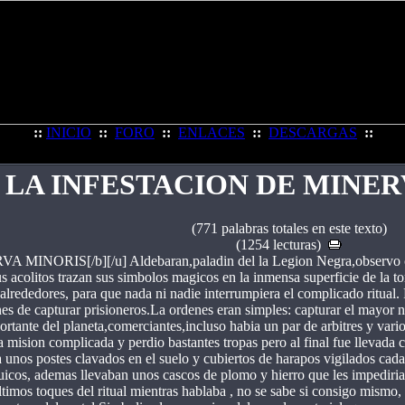
::
INICIO
::
FORO
::
ENLACES
::
DESCARGAS
::
LA INFESTACION DE MINER
(771 palabras totales en este texto)
(1254 lecturas)
NORIS[/b][/u] Aldebaran,paladin del la Legion Negra,observo com
s acolitos trazan sus simbolos magicos en la inmensa superficie de la t
lrededores, para que nada ni nadie interrumpiera el complicado ritual. Ri
s de capturar prisioneros.La ordenes eran simples: capturar el mayor nu
ortante del planeta,comerciantes,incluso habia un par de arbitres y vari
a mision complicada y perdio bastantes tropas pero al final fue llevada
 unos postes clavados en el suelo y cubiertos de harapos vigilados cada
os, ademas llevaban unos cascos de plomo y hierro que les impediria
mos toques del ritual mientras hablaba , no se sabe si consigo mismo, 