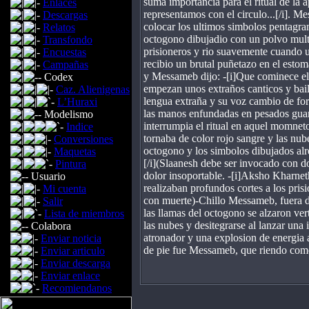
suma importancia para el ritual de la
Enlaces
representamos con el circulo...[/i]. 
Descargas
colocar los ultimos simbolos pentagra
Relatos
octogono dibujadio con un polvo multi
Transfondo
prisioneros y rio suavemente cuando un
Encuestas
recibio un brutal puñetazo en el estom
Campañas
y Messameb dijo: -[i]Que cominece el 
Codex
empezan unos extraños canticos y bail
Caz. Alienigenas
lengua extraña y su voz cambio de form
L’Huraxi
las manos enfundadas en pesados guant
Modelismo
interrumpia el ritual en aquel momnet
Indice
tornaba de color rojo sangre y las nub
Conversiones
octogono y los simbolos dibujados alr
Maquetas
[/i](Slaanesh debe ser invocado con do
Pintura
dolor insoportable. -[i]Aksho Kharnet
Usuario
realizaban profundos cortes a los pri
Mi cuenta
con muerte)-Chillo Messameb, fuera de
Salir
las llamas del octogono se alzaron ve
Lista de miembros
las nubes y desitegrarse al lanzar una
Colabora
atronador y una explosion de energia a
Enviar noticia
de pie fue Messameb, que riendo c
Enviar articulo
Enviar descarga
Enviar enlace
Recomiendanos