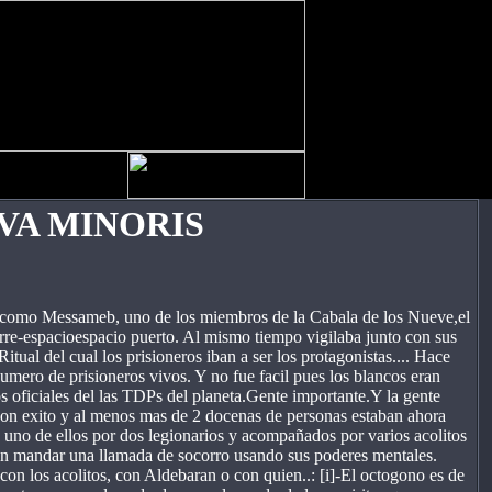
VA MINORIS
o Messameb, uno de los miembros de la Cabala de los Nueve,el
orre-espacioespacio puerto. Al mismo tiempo vigilaba junto con sus
tual del cual los prisioneros iban a ser los protagonistas.... Hace
mero de prisioneros vivos. Y no fue facil pues los blancos eran
os oficiales del las TDPs del planeta.Gente importante.Y la gente
 con exito y al menos mas de 2 docenas de personas estaban ahora
 uno de ellos por dos legionarios y acompañados por varios acolitos
n mandar una llamada de socorro usando sus poderes mentales.
con los acolitos, con Aldebaran o con quien..: [i]-El octogono es de