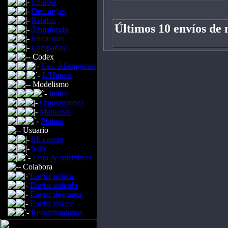
Enlaces
Descargas
Relatos
Últimos 10 envíos de n
Transfondo
Encuestas
Campañas
Codex
Caz. Alienigenas
L’Huraxi
Modelismo
Indice
Conversiones
Maquetas
Pintura
Usuario
Mi cuenta
Salir
Lista de miembros
Colabora
Enviar noticia
Enviar articulo
Enviar descarga
Enviar enlace
Recomiendanos