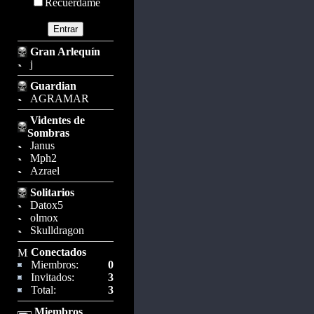
Recuérdame
Gran Arlequín
j
Guardian
AGRAMAR
Videntes de
Sombras
Janus
Mph2
Azrael
Solitarios
Datox5
olmox
Skulldragon
Conectados
Miembros:
0
Invitados:
3
Total:
3
Miembros