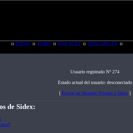
::
INICIO
::
FORO
::
ENLACES
::
DESCARGAS
::
Usuario registrado Nº 274
Estado actual del usuario: desconectado
[
Enviar un Mensaje Privado a Sidex
]
os de Sidex:
!
caos!!