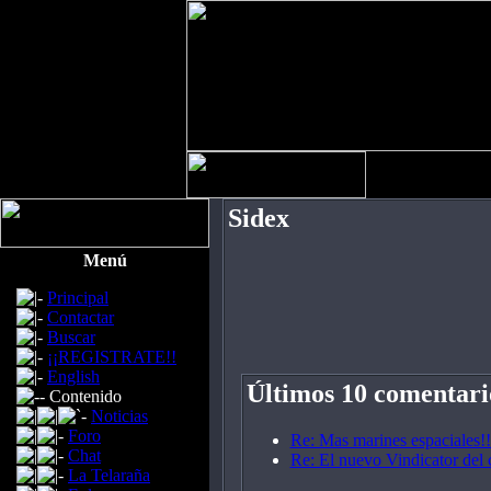
Sidex
Menú
Principal
Contactar
Buscar
¡¡REGISTRATE!!
English
Últimos 10 comentari
Contenido
Noticias
Foro
Re: Mas marines espaciales!!
Chat
Re: El nuevo Vindicator del 
La Telaraña