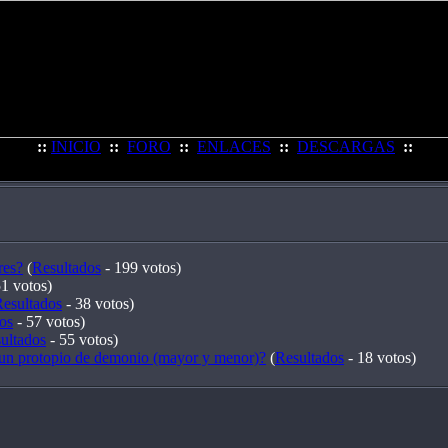
::
INICIO
::
FORO
::
ENLACES
::
DESCARGAS
::
res?
(
Resultados
- 199 votos)
1 votos)
esultados
- 38 votos)
os
- 57 votos)
ultados
- 55 votos)
 un protopio de demonio (mayor y menor)?
(
Resultados
- 18 votos)