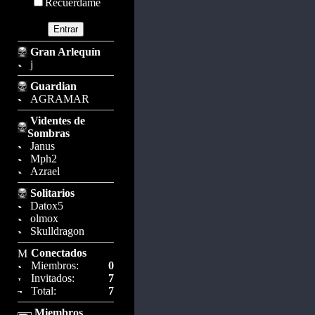
Recuérdame
Gran Arlequín
j
Guardian
AGRAMAR
Videntes de
Sombras
Janus
Mph2
Azrael
Solitarios
Datox5
olmox
Skulldragon
Conectados
Miembros:
0
Invitados:
7
Total:
7
Miembros