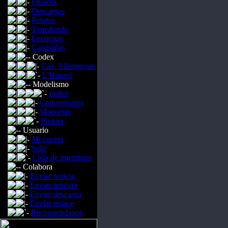
Enlaces
Descargas
Relatos
Transfondo
Encuestas
Campañas
Codex
Caz. Alienigenas
L’Huraxi
Modelismo
Indice
Conversiones
Maquetas
Pintura
Usuario
Mi cuenta
Salir
Lista de miembros
Colabora
Enviar noticia
Enviar articulo
Enviar descarga
Enviar enlace
Recomiendanos