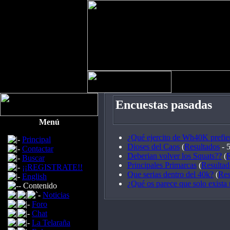
Encuestas pasadas
Menú
¿Qué ejercito de Wh40K prefie
Principal
Dioses del Caos
(
Resultados
- 5
Contactar
Deberian volver los Squats??
(
R
Buscar
Principales Primarcas
(
Resultad
¡¡REGISTRATE!!
Que serias dentro del 40k?
(
Res
English
¿Qué os parece que solo exista
Contenido
Noticias
Foro
Chat
La Telaraña