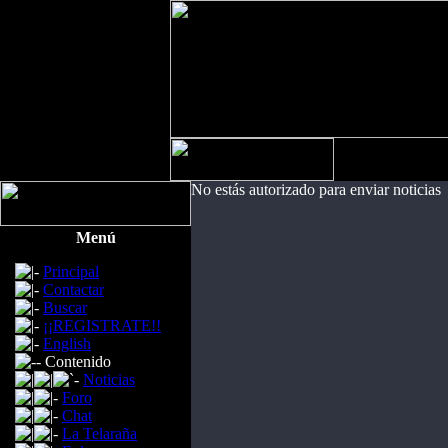
No estás autorizado para enviar noticias
Menú
Principal
Contactar
Buscar
¡¡REGISTRATE!!
English
Contenido
Noticias
Foro
Chat
La Telaraña