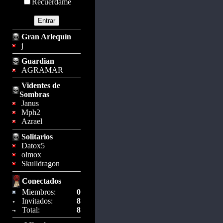
Recuérdame
Gran Arlequín
j
Guardian
AGRAMAR
Videntes de
Sombras
Janus
Mph2
Azrael
Solitarios
Datox5
olmox
Skulldragon
Conectados
Miembros:
0
Invitados:
8
Total:
8