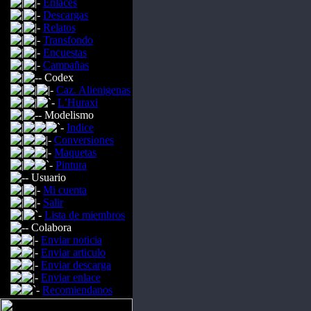
Enlaces
Descargas
Relatos
Transfondo
Encuestas
Campañas
Codex
Caz. Alienigenas
L’Huraxi
Modelismo
Indice
Conversiones
Maquetas
Pintura
Usuario
Mi cuenta
Salir
Lista de miembros
Colabora
Enviar noticia
Enviar articulo
Enviar descarga
Enviar enlace
Recomiendanos