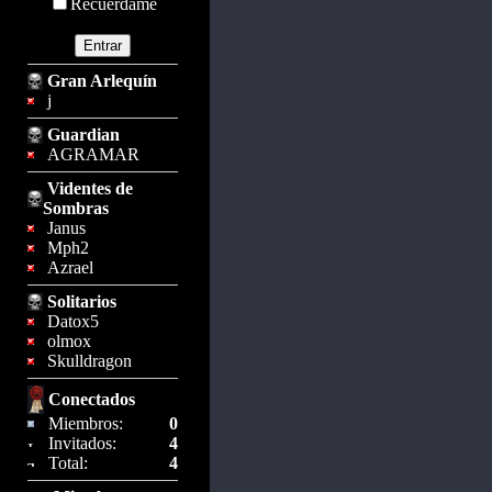
Recuérdame
Gran Arlequín
j
Guardian
AGRAMAR
Videntes de
Sombras
Janus
Mph2
Azrael
Solitarios
Datox5
olmox
Skulldragon
Conectados
Miembros:
0
Invitados:
4
Total:
4