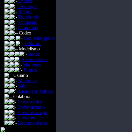
Enlaces
Descargas
Relatos
Transfondo
Encuestas
Campañas
Codex
Caz. Alienigenas
L’Huraxi
Modelismo
Indice
Conversiones
Maquetas
Pintura
Usuario
Mi cuenta
Salir
Lista de miembros
Colabora
Enviar noticia
Enviar articulo
Enviar descarga
Enviar enlace
Recomiendanos