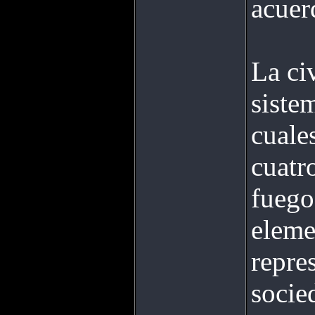
acuer
La ci
siste
cuale
cuatr
fuego,
eleme
repre
socie