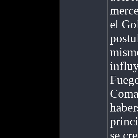
merce
el Go
postul
mismo
influ
Fuego
Coman
haber
princ
se cr