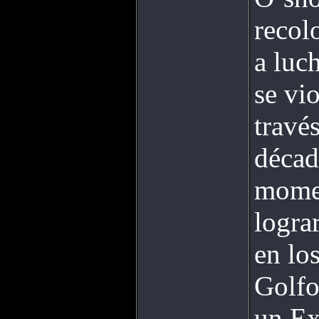
recol
a luc
se vi
travé
décad
momen
lograr
en lo
Golfo
un Ex