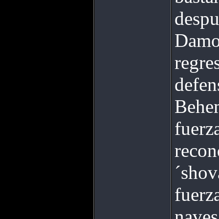
despu
Damoc
regre
defen
Behem
fuerz
recon
´shov
fuerz
naves