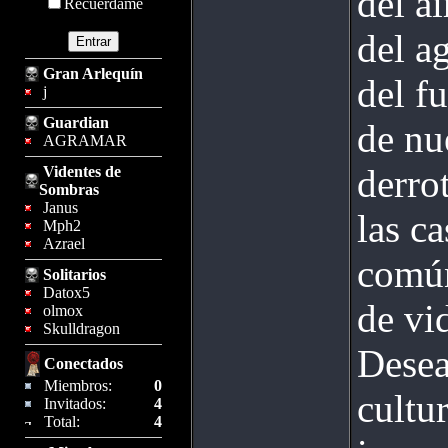
del ai
Recuérdame
del a
Gran Arlequín
del f
j
Guardian
de nu
AGRAMAR
derro
Videntes de
Sombras
Janus
las c
Mph2
Azrael
común
Solitarios
Datox5
de vi
olmox
Skulldragon
Desea
Conectados
Miembros:
0
cultu
Invitados:
4
Total:
4