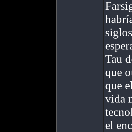
Farsi
habrí
siglo
esper
Tau d
que o
que e
vida 
tecno
el en