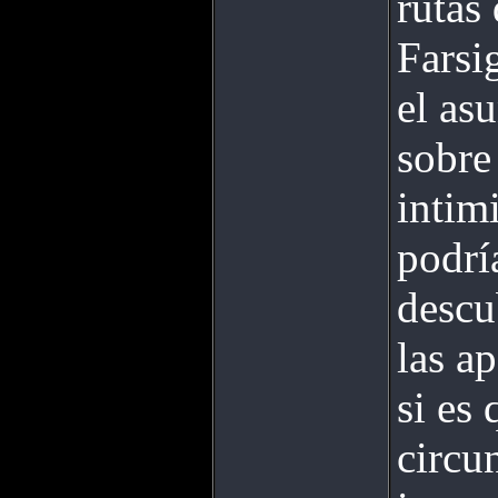
rutas
Farsi
el as
sobre
intim
podrí
descu
las a
si es
circu