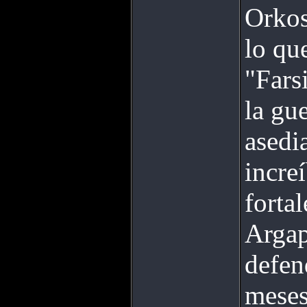
Orkos
lo que
"Fars
la gu
asedi
incre
forta
Argap
defen
meses