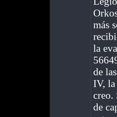
Legio
Orkos
más s
recib
la ev
56649
de las
IV, l
creo.
de ca