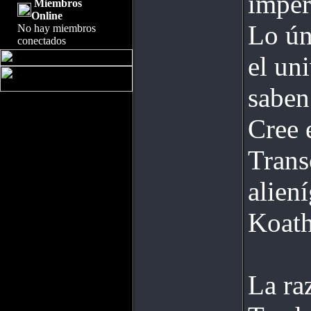
imper
Miembros
Online
Lo ún
No hay miembros
conectados
el un
saben
Cree 
Trans
alien
Koath
La ra