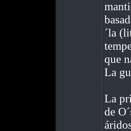
manti
basad
´la (l
tempe
que n
La gu
La pr
de O´
árido