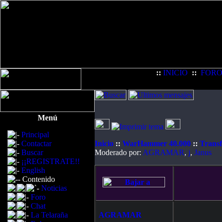
::
INICIO
::
FOR
Menú
Principal
Contactar
Inicio
::
WarHammer 40.000
::
Trans
Buscar
Moderado por:
AGRAMAR
,
j
,
Janus
¡¡REGISTRATE!!
English
Contenido
Noticias
Foro
Chat
La Telaraña
AGRAMAR