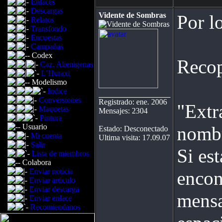
Enlaces
Descargas
Vidente de Sombras
Por l
Relatos
Transfondo
Encuestas
Campañas
Codex
Recop
Caz. Alienigenas
L’Huraxi
Modelismo
Indice
Conversiones
Registrado: ene. 2006
"Extr
Maquetas
Mensajes: 2304
Pintura
Usuario
nombr
Estado: Desconectado
Mi cuenta
Ultima visita: 17.09.07
Salir
Si es
Lista de miembros
Colabora
Enviar noticia
encon
Enviar articulo
Enviar descarga
mensa
Enviar enlace
Recomiendanos