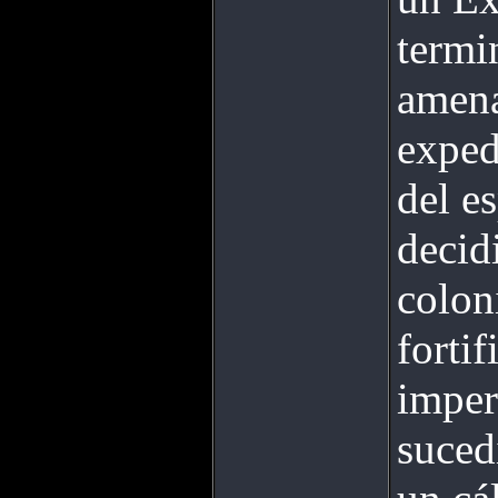
termi
amena
exped
del e
decid
colon
fortif
imper
suced