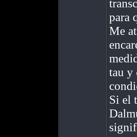
trans
para 
Me at
encar
medid
tau y
condi
Si el
Dalmu
signi