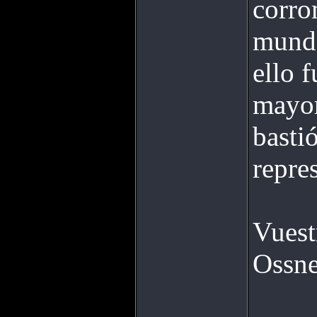
corro
mundo
ello 
mayor
basti
repre
Vuest
Ossne