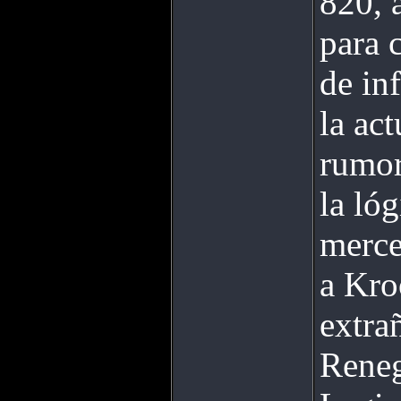
820, 
para 
de in
la ac
rumor
la ló
merce
a Kro
extra
Reneg