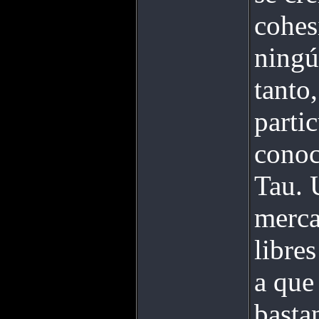
cohes
ningú
tanto,
parti
conoc
Tau. 
merca
libre
a que
basta