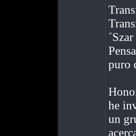
Trans
Trans
´Szar
Pensa
puro 
Honor
he in
un gr
acerc