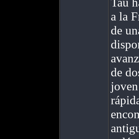
Tau h
a la F
de un
dispo
avanz
de do
joven
rápid
encon
antig