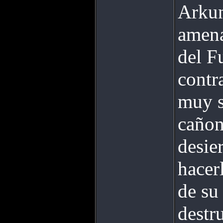
Arkun
amena
del F
contr
muy s
cañon
desie
hacer
de su
destr