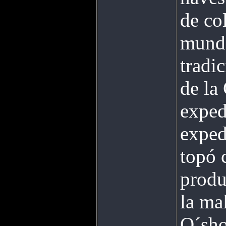
de co
mundo
tradi
de la
exped
exped
topó 
produ
la ma
O´sho