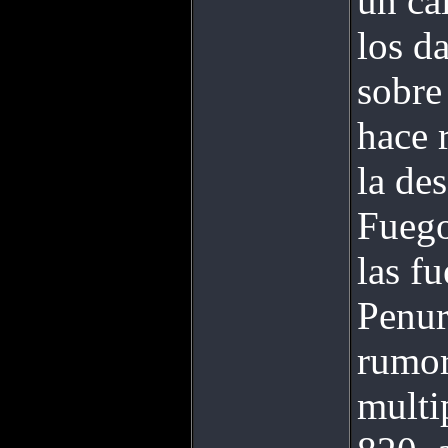
un cá
los d
sobre
hace 
la de
Fuego
las f
Penur
rumor
multi