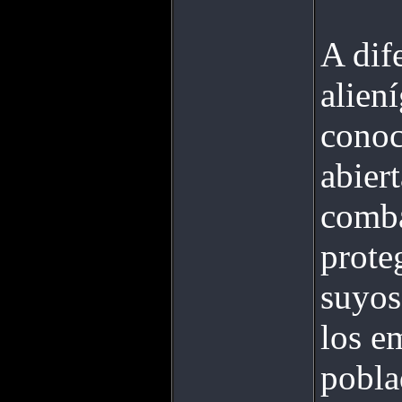
A dif
alien
conoc
abier
comba
prote
suyos
los e
pobla