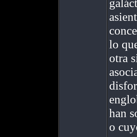
galác
asien
conce
lo qu
otra 
asocia
disfo
englo
han s
o cuy