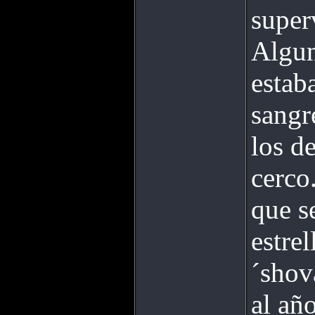
super
Algun
estab
sangr
los d
cerco
que s
estre
´shov
al año