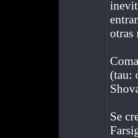
inevi
entra
otras 
Coman
(tau:
Shova
Se cr
Farsi