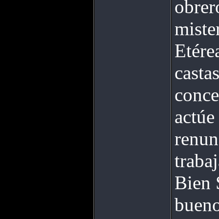
obrer
mister
Etére
castas
conce
actúe
renun
traba
Bien 
bueno