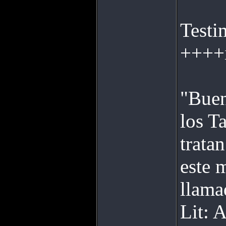
Testi
++++i
"Buen
los T
trata
este 
llama
Lit: 