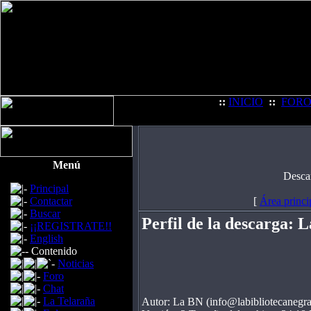
::
INICIO
::
FOR
Menú
Desca
Principal
Contactar
[
Área princi
Buscar
Perfil de la descarga: 
¡¡REGISTRATE!!
English
Contenido
Noticias
Foro
Chat
La Telaraña
Autor: La BN (info@labibliotecanegra