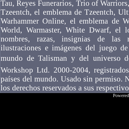
Tau, Reyes Funerarios, Trio of Warriors,
Tzeentch, el emblema de Tzeentch, Ul
Warhammer Online, el emblema de W
World, Warmaster, White Dwarf, el l
nombres, razas, insignias de las ra
ilustraciones e imágenes del juego 
mundo de Talisman y del universo 
Workshop Ltd. 2000-2004, registrados
países del mundo. Usado sin permiso. N
los derechos reservados a sus respectivo
Powered