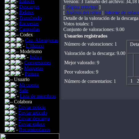
Enlaces
Versión: 3 Tamaño del archivo: 34,18
Descargas
[
Página principal
]
Relatos
[
Análisis del editor
|
Informe de enlac
Transfondo
Detalle de la valoración de la descarga
Encuestas
Votos totales: 1
Campañas
Conjunto de valoraciones: 9.00
Codex
Usuarios registrados
Caz. Alienigenas
Número de valoraciones: 1
Deta
L’Huraxi
Modelismo
Valoración de la descarga: 9.00
Indice
Mejor valorado: 9
Conversiones
Maquetas
Peor valorados: 9
Pintura
Usuario
1
Número de comentarios: 1
Mi cuenta
Salir
Lista de miembros
Colabora
Enviar noticia
Enviar articulo
Enviar descarga
Enviar enlace
Recomiendanos