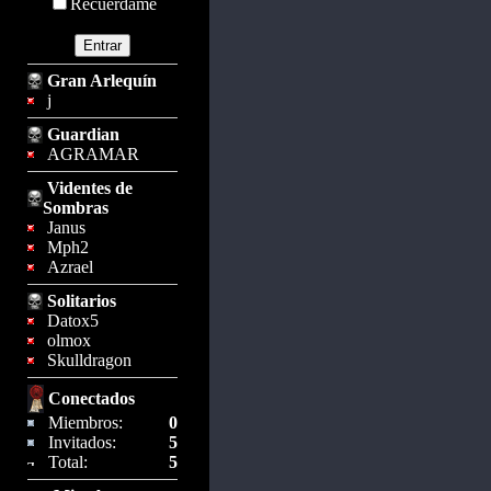
Recuérdame
Gran Arlequín
j
Guardian
AGRAMAR
Videntes de
Sombras
Janus
Mph2
Azrael
Solitarios
Datox5
olmox
Skulldragon
Conectados
Miembros:
0
Invitados:
5
Total:
5