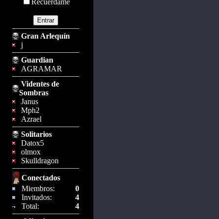
Recuérdame
Gran Arlequín
j
Guardian
AGRAMAR
Videntes de
Sombras
Janus
Mph2
Azrael
Solitarios
Datox5
olmox
Skulldragon
Conectados
Miembros:
0
Invitados:
4
Total:
4