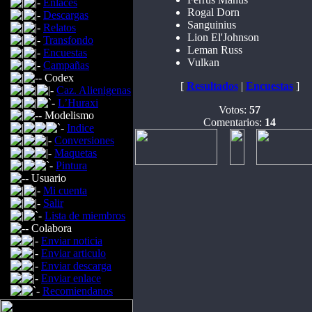
Enlaces
Rogal Dorn
Descargas
Sanguinius
Relatos
Lion El'Johnson
Transfondo
Leman Russ
Encuestas
Vulkan
Campañas
Codex
[
Resultados
|
Encuestas
]
Caz. Alienigenas
L’Huraxi
Votos:
57
Modelismo
Comentarios:
14
Indice
Conversiones
Maquetas
Pintura
Usuario
Mi cuenta
Salir
Lista de miembros
Colabora
Enviar noticia
Enviar articulo
Enviar descarga
Enviar enlace
Recomiendanos