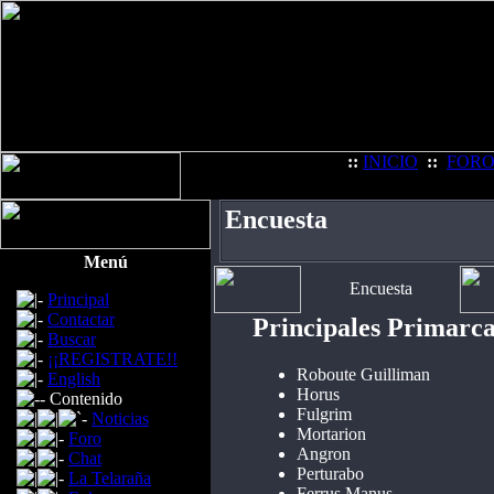
::
INICIO
::
FOR
Encuesta
Menú
Encuesta
Principal
Contactar
Principales Primarc
Buscar
¡¡REGISTRATE!!
Roboute Guilliman
English
Horus
Contenido
Fulgrim
Noticias
Mortarion
Foro
Angron
Chat
Perturabo
La Telaraña
Ferrus Manus