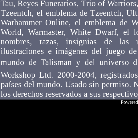
Tau, Reyes Funerarios, Trio of Warriors,
Tzeentch, el emblema de Tzeentch, Ul
Warhammer Online, el emblema de W
World, Warmaster, White Dwarf, el l
nombres, razas, insignias de las ra
ilustraciones e imágenes del juego 
mundo de Talisman y del universo 
Workshop Ltd. 2000-2004, registrados
países del mundo. Usado sin permiso. N
los derechos reservados a sus respectivo
Powered