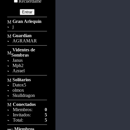
Recuérdame
Gran Arlequín
j
Guardian
AGRAMAR
Videntes de
Sombras
Janus
Mph2
Azrael
Solitarios
Datox5
olmox
Skulldragon
Conectados
Miembros:
0
Invitados:
5
Total:
5
Miembros