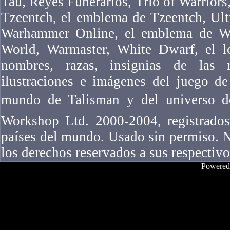
Tau, Reyes Funerarios, Trio of Warriors,
Tzeentch, el emblema de Tzeentch, Ul
Warhammer Online, el emblema de W
World, Warmaster, White Dwarf, el l
nombres, razas, insignias de las ra
ilustraciones e imágenes del juego 
mundo de Talisman y del universo 
Workshop Ltd. 2000-2004, registrados
países del mundo. Usado sin permiso. N
los derechos reservados a sus respectivo
Powered