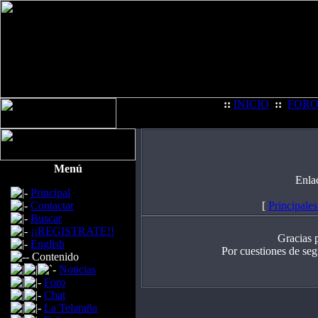
::
INICIO
::
FOR
Menú
Enla
Principal
Contactar
[
Principales
Buscar
¡¡REGISTRATE!!
Gracias p
English
Por cuestiones de se
Contenido
Noticias
Foro
Chat
La Telaraña