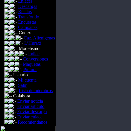
Enlaces
Descargas
Relatos
Transfondo
Encuestas
Campañas
Codex
Caz. Alienigenas
L’Huraxi
Modelismo
Indice
Conversiones
Maquetas
Pintura
Usuario
Mi cuenta
Salir
Lista de miembros
Colabora
Enviar noticia
Enviar articulo
Enviar descarga
Enviar enlace
Recomiendanos