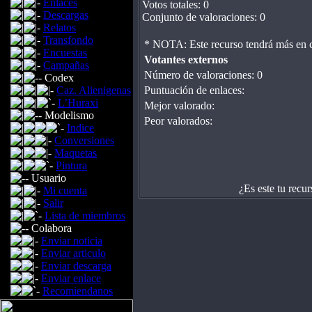
Enlaces
Votos totales: 0
Descargas
Conjunto de valoraciones: 0
Relatos
Transfondo
* NOTA: Este recurso tendrá más en cue
Encuestas
Votantes externos
Campañas
Número de valoraciones: 0
Codex
Puntuación de enlaces:
Caz. Alienigenas
L’Huraxi
Mejor valorado:
Modelismo
Peor valorados:
Indice
Conversiones
Maquetas
Pintura
Usuario
¿Es este tu recu
Mi cuenta
Salir
Lista de miembros
Colabora
Enviar noticia
Enviar articulo
Enviar descarga
Enviar enlace
Recomiendanos