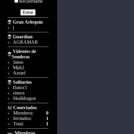
Recuérdame
Gran Arlequín
j
Guardian
AGRAMAR
Videntes de
Sombras
Janus
Mph2
Azrael
Solitarios
Datox5
olmox
Skulldragon
Conectados
Miembros:
0
Invitados:
1
Total:
1
Miembros