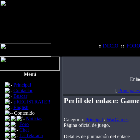
::
INICIO
::
FOR
Menú
Enla
Principal
Contactar
[
Principales
Buscar
Perfil del enlace: Ga
¡¡REGISTRATE!!
English
Contenido
Noticias
Categoria:
Principal
/
WarGames
Foro
Página oficial de juego.
Chat
La Telaraña
Detalles de puntuación del enlace