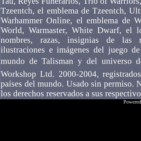
Tau, Reyes Funerarios, Trio of Warriors,
Tzeentch, el emblema de Tzeentch, Ul
Warhammer Online, el emblema de W
World, Warmaster, White Dwarf, el l
nombres, razas, insignias de las ra
ilustraciones e imágenes del juego 
mundo de Talisman y del universo 
Workshop Ltd. 2000-2004, registrados
países del mundo. Usado sin permiso. N
los derechos reservados a sus respectivo
Powered