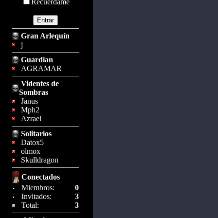
Recuérdame
Gran Arlequín
j
Guardian
AGRAMAR
Videntes de
Sombras
Janus
Mph2
Azrael
Solitarios
Datox5
olmox
Skulldragon
Conectados
Miembros:
0
Invitados:
3
Total:
3